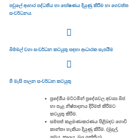
පවුලේ ආහාර පද්ධතිය හා පෝෂණය දියුණු කිරීම හා ගෙවත්ත
සංවර්ධනය.
බිම්මල් වගා සංවර්ධන කටයුතු සඳහා ආධාරක සැපයීම
මී මැසි පාලන සංවර්ධන කටයුතු
ප්‍රදේශීය මට්ටමින් ප්‍රදේශවල අවශ්‍ය බිජ
හා පැළ නිෂ්පාදනය දිරිමත් කිරීමට
කටයුතු කිරීම.
සම්පත් කළමණාකරණය පිළිබඳව ගොවි
කාන්තා හැකියා දියුණු කිරීම. (මුදල්,
ශ්‍රමය, කාලය, බල ශක්තිය)