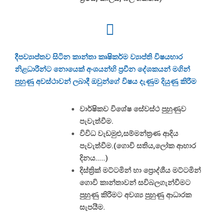
දීපව්‍යාප්තව සිටින කාන්තා කෘෂිකර්ම ව්‍යාප්ති විෂයභාර
නිළධාරීන්ට නොයෙක් අංශයන්හි ප්‍රවීන දේශකයන් මගින්
පුහුණු අවස්ථාවන් ලබාදී ඔවුන්ගේ විෂය දැණුම දියුණු කිරීම
වාර්ෂිකව විශේෂ සේවස්ථ පුහුණුව
පැවැත්වීම.
විවිධ වැඩමුළු,සම්මන්ත්‍රණ ආදිය
පැවැත්වීම.(ගොවි සතිය,ලෝක ආහාර
දිනය…..)
දිස්ත්‍රික් මට්ටමින් හා ප්‍රාෙද්ශීය මට්ටමින්
ගොවි කාන්තාවන් සවිබලගැන්වීමට
පුහුණු කිරීමට අවශ්‍ය පුහුණු ආධාරක
සැපයීම.