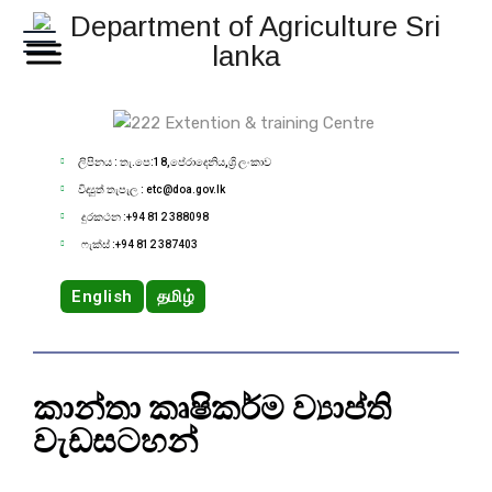
ලිපිනය : තැ.පෙ:18,පේරාදෙනිය,ශ්‍රි ලංකාව
විද්‍යුත් තැපැල : etc@doa.gov.lk
දුරකථන :+94 812 388098
ෆැක්ස් :+94 812 387403
English
தமிழ்
කාන්තා කෘෂිකර්ම ව්‍යාප්ති
වැඩසටහන්