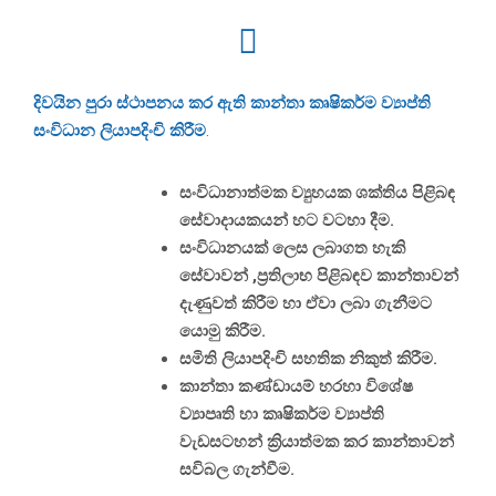
දිවයින පුරා ස්ථාපනය කර ඇති කාන්තා කෘෂිකර්ම ව්‍යාප්ති
සංවිධාන ලියාපදිංචි කිරීම
.
සංවිධානාත්මක ව්‍යුහයක ශක්තිය පිළිබඳ
සේවාදායකයන් හට වටහා දීම.
සංවිධානයක් ලෙස ලබාගත හැකි
සේවාවන් ,ප්‍රතිලාභ පිළිබඳව කාන්තාවන්
දැණුවත් කිරීම හා ඒවා ලබා ගැනීමට
යොමු කිරීම.
සමිති ලියාපදිංචි සහතික නිකුත් කිරීම.
කාන්තා කණ්ඩායම් හරහා විශේෂ
ව්‍යාපෘති හා කෘෂිකර්ම ව්‍යාප්ති
වැඩසටහන් ක්‍රියාත්මක කර කාන්තාවන්
සවිබල ගැන්වීම.