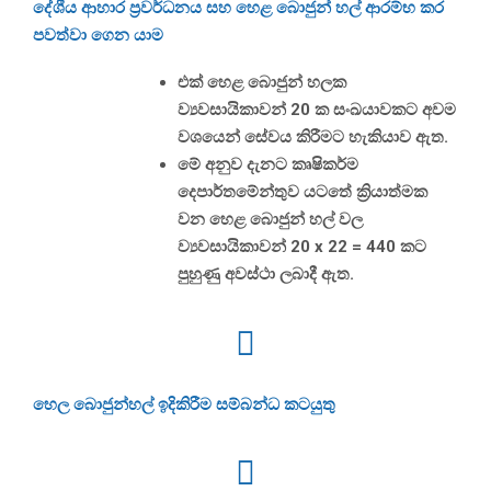
දේශීය ආහාර ප්‍රවර්ධනය සහ හෙළ බොජුන් හල් ආරම්භ කර
පවත්වා ගෙන යාම
එක් හෙළ බොජුන් හලක
ව්‍යවසායිකාවන් 20 ක සංඛයාවකට අවම
වශයෙන් සේවය කිරීමට හැකියාව ඇත.
මේ අනුව දැනට කෘෂිකර්ම
දෙපාර්තමේන්තුව යටතේ ක්‍රියාත්මක
වන හෙළ බොජුන් හල් වල
ව්‍යවසායිකාවන් 20 x 22 = 440 කට
පුහුණු අවස්ථා ලබාදී ඇත.
හෙල බොජුන්හල් ඉදිකිරීම සම්බන්ධ කටයුතු