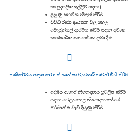
හා පුදගලික ඉල්ලීම් සඳහා)
පුහුණු සහතික නිකුත් කිරීම.
විවිධ රාජ්‍ය ආයතන වල හෙල
බොජුන්හල් ආරම්භ කිරීම සඳහා අවශ්‍ය
තාක්ෂණික සහයෝගය ලබා දීම
කෘෂිකර්මය පාදක කර ගත් කාන්තා ව්‍යවසායිකාවන් බිහි කිරීම
දේශීය ආහාර නිෂපාදනය ප්‍රචලිත කිරීම
සඳහා වෙළඳපොළ නිෂපාදනයන්ගේ
කර්මාන්ත වැඩි දියුණු කිරීම.