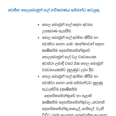
පවතින හෙලබොජුන් හල් නවීකරණය
සම්බන්ධ
කටයුතු.
හෙල බොජුන් හල් සඳහා අවශ්‍ය
උපකරණ සැපයීම.
හෙල බොජුන් හල් අරම්භ කිරීම හා
පවත්වා ගෙන යාම. කාන්තාවන් සඳහා
කෘෂිකර්ම දෙපාර්තමේන්තුවේ
හෙලබොජුන් හල් වල ව්‍යවසායක
අවස්ථා ලබාදී වසර 2ක හෙල බොජුන්
ව්‍යවසායකත්ව පුහුණුව ලබා දීම.
හෙල බොජුන් හල් අරම්භ කිරීම හා
පවත්වා ගෙන යාම සම්බන්ධව පුහුණු
පැවැත්වීම.(කෘෂිකර්ම
දෙපාර්තමේන්තුවේ හා පළාත්
කෘෂිකර්ම දෙපාර්තමේන්තුවල ,වෙනත්
දෙපාර්තමේන්තු,පාසැල්, රෝහල් වැනි
විවිධ රාජ්‍ය ආයතන,පෞද්ගලික ආයතන