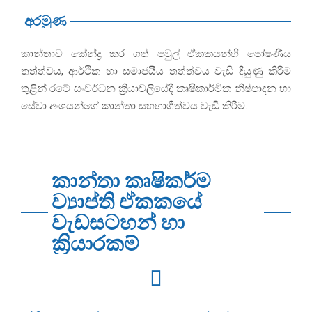
අරමුණ
කාන්තාව කේන්ද්‍ර කර ගත් පවුල් ඒකකයන්හි පෝෂණීය
තත්ත්වය, ආර්ථික හා සමාජයීය තත්ත්වය වැඩි දියුණු කිරීම
තුළින් රටේ සංවර්ධන ක්‍රියාවලියේදී කෘෂිකාර්මික නිෂ්පාදන හා
සේවා අංශයන්ගේ කාන්තා සහභාගීත්වය වැඩි කිරීම.
කාන්තා කෘෂිකර්ම
ව්‍යාප්ති ඒකකයේ
වැඩසටහන් හා
ක්‍රියාරකම්