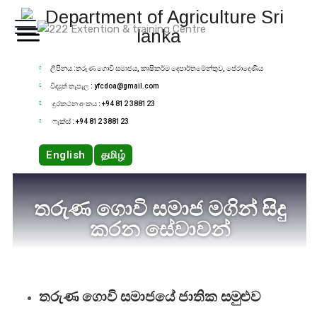
ලිපිනය :තරුණ ගොවි සමාජය, කෘෂිකර්ම දෙපාර්තමේන්තුව, පේරාදෙණිය
විද්‍යුත් තැපැල : yfcdoa@gmail.com
දුරකථන අංකය : +94 812 388123
ෆැක්ස් : +94 812 388123
English
தமிழ்
තරුණ ගොවි සමාජ මගින් සිදු
කරන සේවාවන්
තරුණ ගොවි සමාජයේ ජාතික සමුළුව