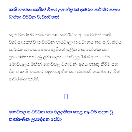
කෘෂි ව්‍යවසායකයින් වීමට උනන්දුවක් දක්වන පාර්ශ්ව සඳහා
ධාරිතා වර්ධන වැඩසටහන්
සෑම වසරකම කෘෂි ව්‍යාපාර සංවර්ධන අංශය මඟින් කෘෂි
ව්‍යවසායකත්ව සංවර්ධන පාඨමාලා සංවිධානය කර පැවැත්වීය.
සාර්ථක ව්‍යවසායකයෙකු වීමේ මූලික න්‍යායාත්මක සහ
ප්‍රායෝගික කරුණු ලබා දෙන මොඩියුල 14ක් ඇත. මෙම
මොඩියුලය මඟින් ගොවිපල වගාවන්, අගය එකතු කිරීම සහ
විභව කෘෂි ව්‍යාපාර හඳුනාගැනීම සහ ව්‍යාපෘති යෝජනා ලිවීම
ආවරණය කරයි.
ගොවිපල සංවර්ධන සහ ඵලදායිතා ඉහළ නැංවීම සඳහා වූ
තාක්ෂණික උපදේශන සේවා