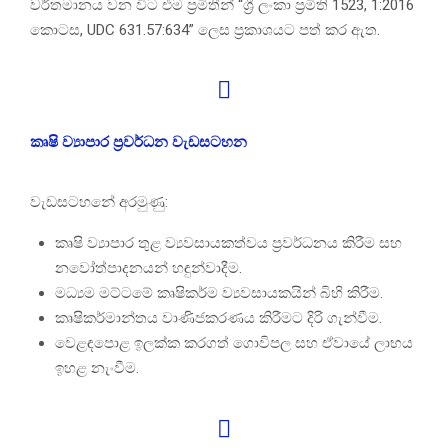
වර්තමානය වන විට එම ප්‍රමිතීන් “ශ්‍රී ලංකා ප්‍රමිති 1523, 1:2016
කොටස, UDC 631.57:634” ලෙස ප්‍රකාශයට පත් කර ඇත.
කෘෂි ව්‍යාපාර ප්‍රවර්ධන වැඩසටහන
වැඩසටහනේ අරමුණු:
කෘෂි ව්‍යාපාර තුළ ව්‍යවසායකත්වය ප්‍රවර්ධනය කිරීම සහ
නවෝත්පාදනයන් හඳුන්වාදීම.
මධ්‍යම මට්ටමේ කෘෂිකර්ම ව්‍යවසායකයින් බිහි කිරීම.
කෘෂිකර්මාන්තය වාණිජකරණය කිරීමට දිරි ගැන්වීම.
වෙළඳපොළ ඉලක්ක කරගත් ගොවිපල සහ ඒවායේ ලාභය
ඉහළ නැංවීම.