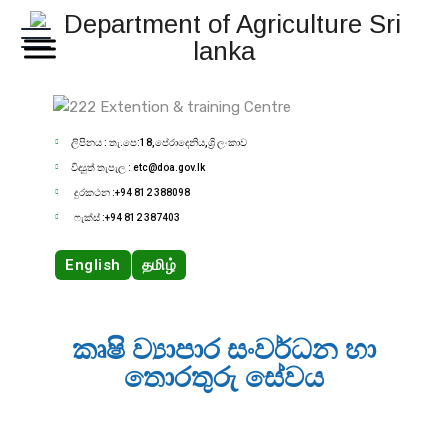
ලිපිනය : තැ.පෙ:18,පේරාදෙනිය,ශ්‍රි ලංකාව
විද්‍යුත් තැපැල : etc@doa.gov.lk
දුරකථන :+94 812 388098
ෆැක්ස් :+94 812 387403
English
தமிழ்
කෘෂි ව්‍යාපාර සංවර්ධන හා
තොරතුරු සේවය