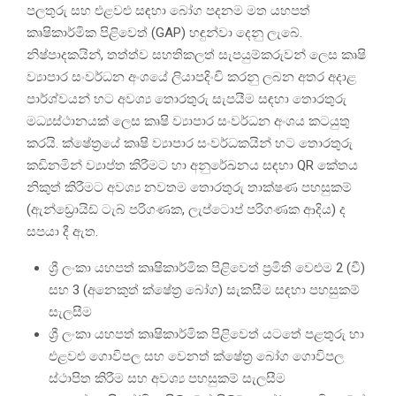
පලතුරු සහ එළවළු සඳහා බෝග පදනම මත යහපත්
කෘෂිකාර්මික පිළිවෙත් (GAP) හඳුන්වා දෙනු ලැබේ.
නිෂ්පාදකයින්, තත්ත්ව සහතිකලත් සැපයුම්කරුවන් ලෙස කෘෂි
ව්‍යාපාර සංවර්ධන අංශයේ ලියාපදිංචි කරනු ලබන අතර අදාළ
පාර්ශ්වයන් හට අවශ්‍ය තොරතුරු සැපයීම සඳහා තොරතුරු
මධ්‍යස්ථානයක් ලෙස කෘෂි ව්‍යාපාර සංවර්ධන අංශය කටයුතු
කරයි. ක්ෂේත්‍රයේ කෘෂි ව්‍යාපාර සංවර්ධකයින් හට තොරතුරු
කඩිනමින් ව්‍යාප්ත කිරීමට හා අනුරේඛනය සඳහා QR කේතය
නිකුත් කිරීමට අවශ්‍ය නවතම තොරතුරු තාක්ෂණ පහසුකම්
(ඇන්ඩ්‍රොයිඩ් ටැබ් පරිගණක, ලැප්ටොප් පරිගණක ආදිය) ද
සපයා දී ඇත.
ශ්‍රී ලංකා යහපත් කෘෂිකාර්මික පිළිවෙත් ප්‍රමිති වෙළුම 2 (වී)
සහ 3 (අනෙකුත් ක්ෂේත්‍ර බෝග) සැකසීම සඳහා පහසුකම්
සැලසීම
ශ්‍රී ලංකා යහපත් කෘෂිකාර්මික පිළිවෙත් යටතේ පළතුරු හා
එළවළු ගොවිපල සහ වෙනත් ක්ෂේත්‍ර බෝග ගොවිපල
ස්ථාපිත කිරීම සහ අවශ්‍ය පහසුකම් සැලසීම