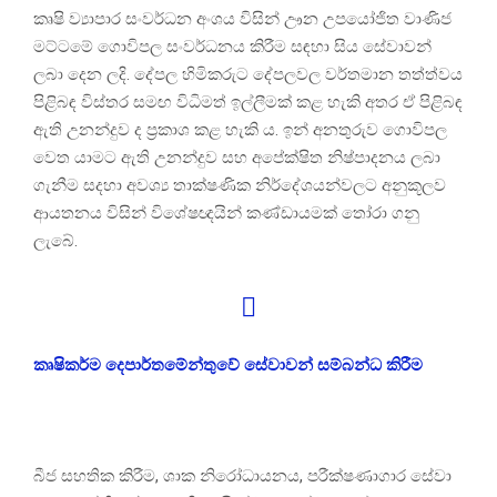
කෘෂි ව්‍යාපාර සංවර්ධන අංශය විසින් ඌන උපයෝජිත වාණිජ
මට්ටමේ ගොවිපල සංවර්ධනය කිරීම සඳහා සිය සේවාවන්
ලබා දෙන ලදි. දේපල හිමිකරුට දේපලවල වර්තමාන තත්ත්වය
පිළිබඳ විස්තර සමඟ විධිමත් ඉල්ලීමක් කළ හැකි අතර ඒ පිළිබඳ
ඇති උනන්දුව ද ප්‍රකාශ කළ හැකි ය. ඉන් අනතුරුව ගොවිපල
වෙත යාමට ඇති උනන්දුව සහ අපේක්ෂිත නිෂ්පාදනය ලබා
ගැනීම සදහා අවශ්‍ය තාක්ෂණික නිර්දේශයන්වලට අනුකූලව
ආයතනය විසින් විශේෂඥයින් කණ්ඩායමක් තෝරා ගනු
ලැබේ.
කෘෂිකර්ම දෙපාර්තමේන්තුවේ සේවාවන් සම්බන්ධ කිරීම
බීජ සහතික කිරීම, ශාක නිරෝධායනය, පරීක්ෂණාගාර සේවා