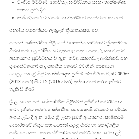
වාණිජ මට්ටමේ ගොවිපල සංවර්ධනය සඳහා තාක්ෂණික
සහාය ලබා දීම
කෘෂි ව්‍යාපාර වැඩසටහන අඛණ්ඩව පවත්වාගෙන යාම
යනාදිය ව්‍යාපෘතියට ඇතුළත් ක්‍රියාකාරකම් වේ.
යහපත් කෘෂිකර්මික පිළිවෙත් ව්‍යාපෘතිය සාර්ථකව ක්‍රියාත්මක
වීමත් සමඟ යුරෝපීය වෙළඳපොළ සඳහා පළතුරු සහ එළවළු
අපනයනය ප්‍රවර්ධනය වී ඇත. තවද, තොගවල ආරක්ෂාව සහ
ගුණාත්මකභාවය ද සහතික කෙරේ. එමඟින්, අපනයන
වෙළඳපොළේ සිදුවන නිෂ්පාදන ප්‍රතික්ෂේප වීම් සංඛ්‍යාව 389ක
(2013 වසර) සිට 12 (2016 වසර) දක්වා අවම කර ගැනීමට
හැකි වී තිබේ.
ශ්‍රී ලංකා යහපත් කෘෂිකාර්මික පිළිවෙත් ප්‍රමිතීන් සංවර්ධනය
කර ගැනීමට අවශ්‍ය තාක්ෂණික සහාය කෘෂි ව්‍යාපාර සංවර්ධන
අංශය ලබා දී ඇත. මෙය ශ්‍රී ලංකා ප්‍රමිති ආයතනය, කෘෂිකර්ම
දෙපාර්තමේන්තුව සහ වෙනත් අදාළ රාජ්‍ය හා පෞද්ගලික
සංවිධාන සමඟ සහයෝගීතාවයෙන් සංවර්ධනය කරන ලදි.