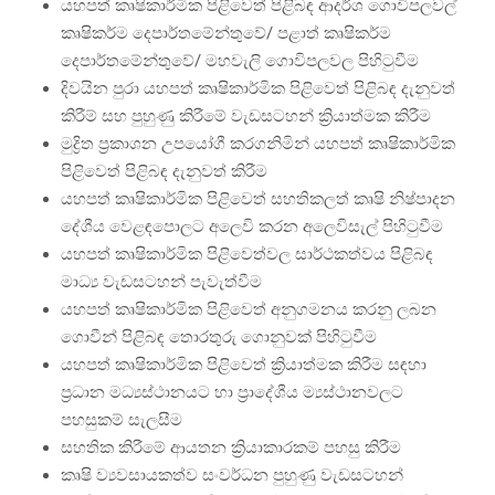
යහපත් කෘෂිකාර්මික පිළිවෙත් පිළිබඳ ආදර්ශ ගොවිපලවල්
කෘෂිකර්ම දෙපාර්තමේන්තුවේ/ පළාත් කෘෂිකර්ම
දෙපාර්තමේන්තුවේ/ මහවැලි ගොවිපලවල පිහිටුවීම
දිවයින පුරා යහපත් කෘෂිකාර්මික පිළිවෙත් පිළිබඳ දැනුවත්
කිරීම් සහ පුහුණු කිරීමේ වැඩසටහන් ක්‍රියාත්මක කිරීම
මුද්‍රිත ප්‍රකාශන උපයෝගී කරගනිමින් යහපත් කෘෂිකාර්මික
පිළිවෙත් පිළිබඳ දැනුවත් කිරීම
යහපත් කෘෂිකාර්මික පිළිවෙත් සහතිකලත් කෘෂි නිෂ්පාදන
දේශීය වෙළඳපොලට අලෙවි කරන අලෙවිසැල් පිහිටුවීම
යහපත් කෘෂිකාර්මික පිළිවෙත්වල සාර්ථකත්වය පිළිබඳ
මාධ්‍ය වැඩසටහන් පැවැත්වීම
යහපත් කෘෂිකාර්මික පිළිවෙත් අනුගමනය කරනු ලබන
ගොවීන් පිළිබඳ තොරතුරු ගොනුවක් පිහිටුවීම
යහපත් කෘෂිකාර්මික පිළිවෙත් ක්‍රියාත්මක කිරීම සඳහා
ප්‍රධාන මධ්‍යස්ථානයට හා ප්‍රාදේශීය ම්‍යස්ථානවලට
පහසුකම් සැලසීම
සහතික කිරීමේ ආයතන ක්‍රියාකාරකම් පහසු කිරීම
කෘෂි ව්‍යවසායකත්ව සංවර්ධන පුහුණු වැඩසටහන්