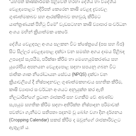
“යහපත් කෘෂිකාර්මික පිළිවෙත් හරහා දේශීය හා විදේශීය
වෙළඳපොළට ඉදිරිපත් කෙරෙන කෘෂි වෙළඳ ද්‍රව්‍යවල
ගුණාත්මකබව සහ ආරක්ෂිතබව තහවුරු කිරීමට
යාන්ත්‍රණයක් පිහිටු වීමේ” වැඩසටහන කෘෂි ව්‍යාපාර සංවර්ධන
අංශය මඟින් ක්‍රියාත්මක කෙරේ.
දේශීය වෙළඳපල අංශය සලකන විට ක්ෂේත්‍රයේ (පස සහ බීජ)
සිට සිල්ලර වෙළඳපොළ දක්වා වන සමස්ත අගය දාමය පිළිබඳ
උපදෙස් සැපයීම, පරීක්ෂා කිරීම හා මෙහෙයුම්කරණය සහ
යුරෝපීය අපනයන වෙළඳපොළ සඳහා සපයනු ගබන විට
ජාතික ශාක නිරෝධායන සේවය (NPQS) දක්වා වන
ක්‍රියාවලියේ දී නිෂ්පාදනවල ගුණාත්මකභාවය සහතික කිරීම,
කෘෂි ව්‍යාපාර සංවර්ධන අංශයට අනුයුක්ත කර ඇති
නිලධාරීන්ගේ ප්‍රධාන රාජකාරි සහ වගකීම් වේ. අඛණ්ඩ
සැපයුම සහතික කිරීම සඳහා අතිරික්ත නිෂ්පාදන පරිමාවක්
පවත්වා ගැනීමට සතිපතා පදනම් වූ බෝග වගා දින දර්ශනය
(Cropping Calendar) සකස් කිරීම ද ඔවුන්ගේ රාජකාරිවලට
ඇතුළත් ය.