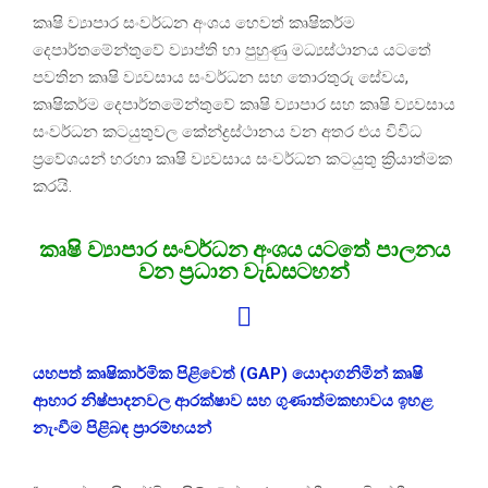
කෘෂි ව්‍යාපාර සංවර්ධන අංශය හෙවත් කෘෂිකර්ම
දෙපාර්තමේන්තුවේ ව්‍යාප්ති හා පුහුණු මධ්‍යස්ථානය යටතේ
පවතින කෘෂි ව්‍යවසාය සංවර්ධන සහ තොරතුරු සේවය,
කෘෂිකර්ම දෙපාර්තමේන්තුවේ කෘෂි ව්‍යාපාර සහ කෘෂි ව්‍යවසාය
සංවර්ධන කටයුතුවල කේන්ද්‍රස්ථානය වන අතර එය විවිධ
ප්‍රවේශයන් හරහා කෘෂි ව්‍යවසාය සංවර්ධන කටයුතු ක්‍රියාත්මක
කරයි.
කෘෂි ව්‍යාපාර සංවර්ධන අංශය යටතේ පාලනය
වන ප්‍රධාන වැඩසටහන්
යහපත් කෘෂිකාර්මික පිළිවෙත් (GAP) යොදාගනිමින් කෘෂි
ආහාර නිෂ්පාදනවල ආරක්ෂාව සහ ගුණාත්මකභාවය ඉහළ
නැංවීම පිළිබඳ ප්‍රාරම්භයන්