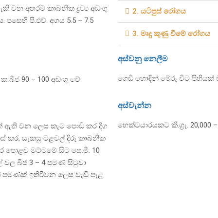
ි වන අතරම කාබනික ද්‍රව්‍ය අඩංගු
2. යටිපුස් රෝගය
පසෙහි පී.එච්. අගය 5.5 – 7.5
3. මෘදු කුණු වීමේ රෝගය
අස්වනු නෙලීම
ගෙඩි හොඳින් මේරූ විට පිහියක
.0 ක බීජ 90 – 100 අඩංගු වේ
අස්වැන්න
හෙක්ටයාරයකට කි.ග්‍රෑ. 20,000 – 
ක් ඇති වන ලෙස කැට පොඩි කර දිග
කස් කර, සැකසූ වළවල් දිරූ කාබනික
්‍ර කර පොළව මට්ටමේ සිට සෙ.මී. 10
 වල බීජ 3 – 4 පමණ සිටුවා
ක් පමණක් ඉතිරිවන ලෙස වැඩි පැළ