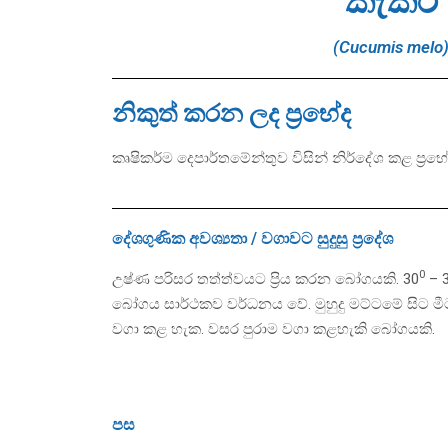
කැකිරි
(Cucumis melo
නිකුත් කරන ලද ප්‍රභේද
කෘෂිකර්ම දෙපාර්තමේන්තුව විසින් නිර්දේශ කළ ප්‍ර
දේශගුණික අවශ්‍යතා / වගාවට සුදුසු ප්‍රදේශ
0
උෂ්ණ පරිසර තත්ත්වයට ප්‍රිය කරන බෝගයකි. 30
– 
බෝගය සාර්ථකව වර්ධනය වේ. මුහුදු මට්ටමේ සිට මීටර
වගා කළ හැක. වසර පුරාම වගා කළහැකි බෝගයකි.
පස