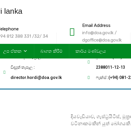
Email Address
elephone
info@doa.gov.lk /
94 812 388 331 /32/ 34
dgoffice@doa.gov.lk
ලිපිනය: තැ.පෙ 11, ගන්නෝරුව පාර,
උප ඒකක
බාගත කිරීම්
කාර්ය මණ්ඩලය
පේරාදෙණිය, ශ්‍රී ලංකාව
දුරකථන :(+94) 081
විද්‍යුත් තැපෑල :
2388011-12-13
director.hordi@doa.gov.lk
ෆැක්ස් :(+94) 081-
දියවැඩියාව, ගැස්ට්‍රයිටීස්,
වටිනාකමකින් යුත් බෝගයකි