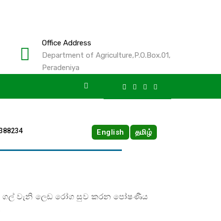
Office Address
Department of Agriculture,P.O.Box.01,
Peradeniya
-
2388234
English
தமிழ்
 මූත්‍රා ගල් වැනි ලෙඩ රෝග සුව කරන පෝෂණීය
.