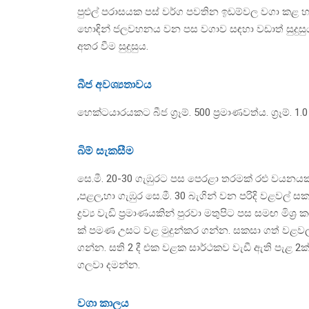
පුළුල් පරාසයක පස් වර්ග පවතින ඉඩම්වල වගා කළ හැක
හොඳින් ජලවහනය වන පස වගාව සඳහා වඩාත් සුදුසුය. 
අතර වීම සුදුසුය.
බීජ අවශ්‍යතාවය
හෙක්ටයාරයකට බීජ ග්‍රෑම්. 500 ප්‍රමාණවත්ය. ග්‍රෑම්. 1
බිම් සැකසීම
සෙ.මී. 20-30 ගැඹුරට පස පෙරළා තරමක් රළු වයනය
,පළල,හා ගැඹුර සෙ.මී. 30 බැගින් වන පරිදි වළවල් ස
ද්‍රව්‍ය වැඩි ප්‍රමාණයකින් පුරවා මතුපිට පස සමඟ මිශ
ක් පමණ උසට වළ මුදුන්කර ගන්න. සකසා ගත් වළවල්
ගන්න. සති 2 දී එක වළක සාර්ථකව වැඩී ඇති පැළ 2
ගලවා දමන්න.
වගා කාලය