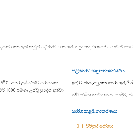
)
භේදයන් නොමැති නමුත් දේශීයව වගා කරන ප්‍රභේද රාශියක් ගොවීන් අතර ප
පළිබෝධ කළමනාකරණය
0
35
C අතර උෂ්ණත්ව පරාසයක
ඉල් මැස්සා
,
අවුලකපෝරා කුරුමිණ
් 1000 පමණ උස්වූ ප්‍රදේශ දක්වා
නිර්දේශිත කෘමිනාශක යෙදීම,
ක්
රෝග කළමනාකරණය
1. පිටිපුස් රෝගය