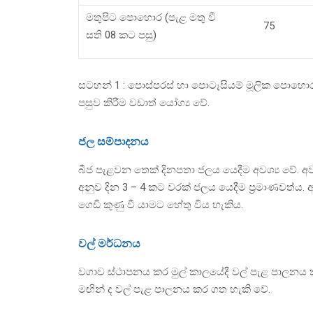
මතුපිට පොහොර (පැළ මතු වී
75
සති 08 කට පසු)
සටහන් 1 : පොස්පරස් හා පොටෑසියම් මූලික පොහොර 
පසුව කිරීම වඩාත් යෝග්‍ය වේ.
ජල සම්පාදනය
බීජ පැළවන තෙක් දිනපතා ජලය යෙදීම අවශ්‍ය වේ. අ
අනුව දින 3 – 4 කට වරක් ජලය යෙදීම ප්‍රමාණවත්ය. 
ගෙඩි කුණු වී යාමට හේතු විය හැකිය.
වල් මර්ධනය
වගාව ස්ථාපනය කර මුල් කාලයේදී වල් පැළ පාලනය කි
මඟින් ද වල් පැළ පාලනය කර ගත හැකි වේ.