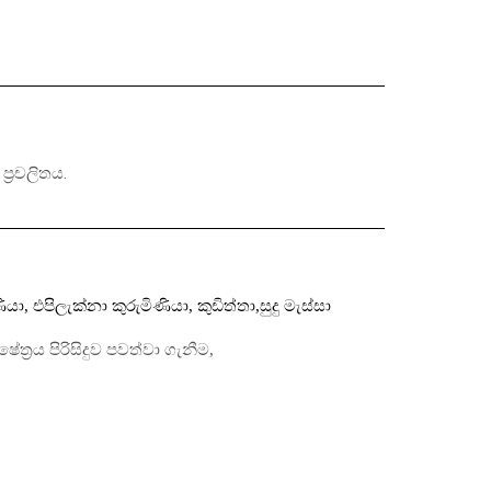
්‍රචලිතය.
ියා
,
එපිලැක්නා කුරුමිණියා
,
කුඩිත්තා
,
සුදු මැස්සා
ෂේත්‍රය පිරිසිදුව පවත්වා ගැනීම,