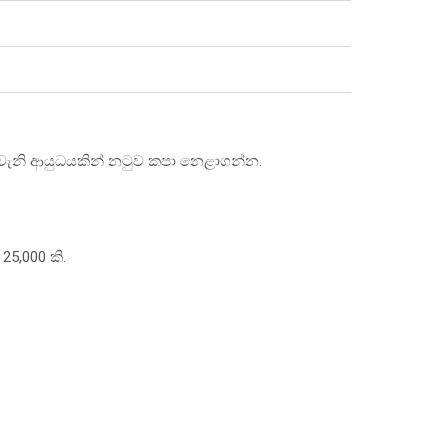
් වැනි ආයුධයකින් නටුව කපා නෙළාගන්න.
25,000 කි.