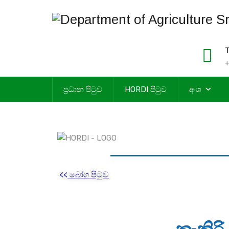
T
+
ප්‍රධාන පිටුව
HORDI පිටුව
අංශ
<<
බෝග පිටුව