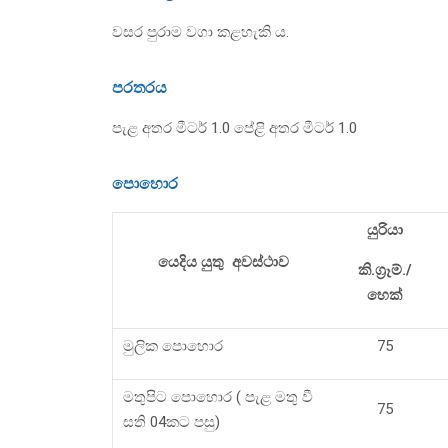
වසර පුරාම වගා කළහැකි ය.
පරතරය
පැළ අතර මීටර් 1.0 පේළි අතර මීටර් 1.0
පොහොර
යුරියා
යෙදිය යුතු අවස්ථාව
කි.ග්‍රෑම්./
හෙක්
මුලික පොහොර
75
මතුපිට පොහොර ( පැළ මතු වී
75
සති 04කට පසු)