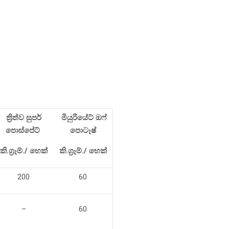
ත්‍රිත්ව සුපර්
මියුරියේට් ඔෆ්
පොස්පේට්
පොටෑෂ්
කි.ග්‍රෑම්./ හෙක්
කි.ග්‍රෑම්./ හෙක්
200
60
–
60