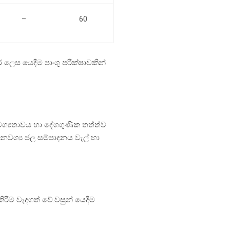
–
60
ලෙස යෙදීම පාංශු පරීක්ෂාවකින්
වශ්‍යතාවය හා දේශගුණික තත්ත්ව
අනවශ්‍ය ජල සම්පාදනය වැල් හා
රීම වැදගත් වේ.වසුන් යෙදීම