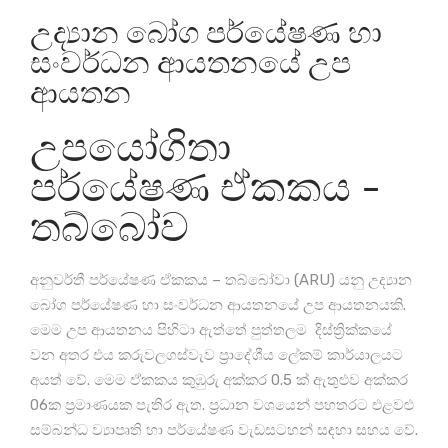
උද්‍යාන බෝග පර්යේෂණ හා
සංවර්ධන ආයතනයේ උප
ආයතන
උපයෝගිතා
පර්යේෂණ ඒකකය -
තබ්බෝව
අනුවර්තී පර්යේෂණ ඒකකය – තබ්බෝවා (ARU) යනු උද්‍යාන
බෝග පර්යේෂණ හා සංවර්ධන ආයතනයේ උප ආයතනයකි.
මෙම උප ආයතනය පිහිටා ඇත්තේ පුත්තලම දිස්ත්‍රික්කයේ
වන අතර එය කරුවලගස්වැව ප්‍රාදේශීය ලේකම් කාර්යාලයට
අයත් වේ. මෙම ඒකකය කුඹුරු අක්කර 0.5 ක් ඇතුළුව අක්කර
06ක ප්‍රමාණයක පැතිර ඇත. ප්‍රධාන වශයෙන් පහතරට එළවළු
සම්බන්ධ ව්‍යාපෘති හා පර්යේෂණ වැඩසටහන් සඳහා සහය වේ.