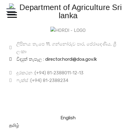
ලිපිනය: තැ.පෙ 11, ගන්නෝරුව පාර, පේරාදෙණිය, ශ්‍රී
ලංකා
විද්‍යුත් තැපෑල : director.hordi@doa.gov.lk
දුරකථන :(+94) 81-2388011-12-13
ෆැක්ස් :(+94) 81-2388234
English
தமிழ்