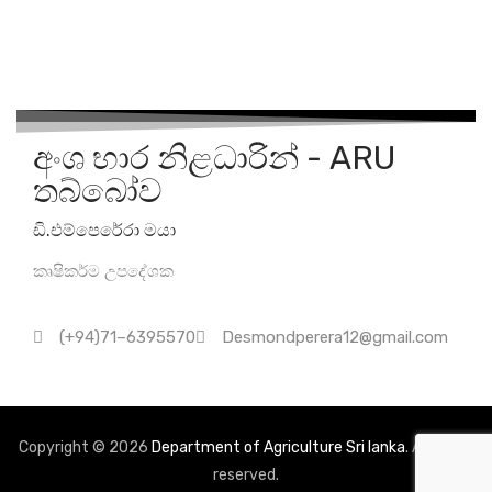
ක්‍රියාකාරකම්
සේවාවන්
අංශ භාර නිළධාරින් - ARU
තබ්බෝව
පහතරට එළවළු හා සම්බන්ධ ව්‍යාපෘති හා පර්යේෂණ
බීජ නිෂ්පාදනය
ඩි.එම්පෙරේරා මයා
පැවැත්වීම
NCVT වැඩසටහන්, දෙමුහුන් වැඩසටහන් සහ
කෘෂිකර්ම උපදේශක
වාණිජ වැඩසටහන් සඳහා බීජ නිෂ්පාදනය
අස්වැන්න, අස්වැන්නෙහි ස්වභාවය, අස්වැන්නෙහි
(+94)71–6395570
Desmondperera12@gmail.com
බර යනාදිය පිළිබඳ දත්ත රැස් කිරීම.
කාලගුණය පිළිබඳ වාර්තා තබා ගැනීම
Copyright © 2026
Department of Agriculture Sri lanka
. All rights
reserved.