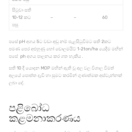
සිටුවා සති
10-12 කට
–
–
60
පසු
පසේ pH අගය 5ට වඩා අඩු නම් පැළසිටුවීමට සති 2කට
පමණ පෙර අළුහුණු හෝ ඩොලමයිට් 1-2ton/ha යෙදීම මඟින්
පසේ ph අගය පාලනය කර ගත හැකිය .
සති 10 දී යොදන MOP මඟින් ඇති වූ අල වල විශාල වීමත්
අලයේ පොත්ත දැඩි හා සුමට කරමින් ගුණාත්මක අස්වැන්නක්
ලබා දේ.
පළිබෝධ
කළමනාකරණය