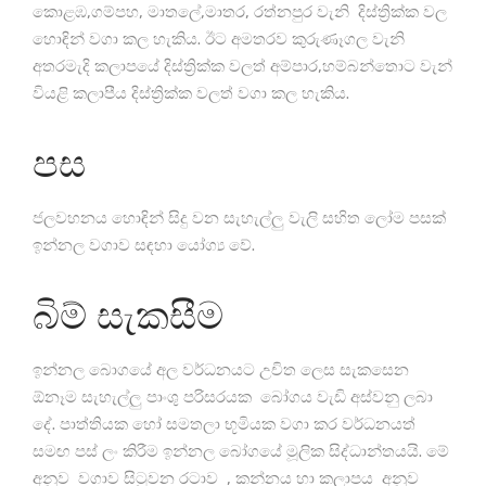
කොළඹ,ගම්පහ, මාතලේ,මාතර, රත්නපුර වැනි දිස්ත්‍රික්ක වල
හොඳින් වගා කල හැකිය. ඊට අමතරව කුරුණෑගල වැනි
අතරමැදි කලාපයේ දිස්ත්‍රික්ක වලත් අම්පාර,හම්බන්තොට වැන්
වියළි කලාපීය දිස්ත්‍රික්ක වලත් වගා කල හැකිය.
පස
ජලවහනය හොඳින් සිදු වන සැහැල්ලු වැලි සහිත ලෝම පසක්
ඉන්නල වගාව සඳහා යෝග්‍ය වේ.
බිම් සැකසීම
ඉන්නල බොගයේ අල වර්ධනයට උචිත ලෙස සැකසෙන
ඕනෑම සැහැල්ලු පාංශු පරිසරයක බෝගය වැඩි අස්වනු ලබා
දේ. පාත්තියක හෝ සමතලා භූමියක වගා කර වර්ධනයත්
සමඟ පස් ලං කිරීම ඉන්නල බෝගයේ මූලික සිද්ධාන්තයයි. මේ
අනුව වගාව සිටුවන රටාව , කන්නය හා කලාපය අනුව