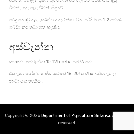
අස්වනු නෙලීම ප්‍රමාද වුවහොත් අප වල පිටි ස්වභාවය අඩු
වීමත් , අල පැළ වීමත් සිදුවේ.
පළුදු නොවූ අල ගුණත්වය ආරක්ෂා වන පරිදි මාස 1-2 පමණ
ගබඩා කර තබා ගත හැකිය.
අස්වැන්න
සමාන්‍ය අස්වැන්න 10-12ton/ha පමණ වේ.
එය ඉතා යෝග්‍ය තත්ව යටතේ 18-20ton/ha දක්වා ඉහළ
නංවා ගත හැකිය .
Copyright © 2026
Department of Agriculture Sri lanka
. All rights
reserved.