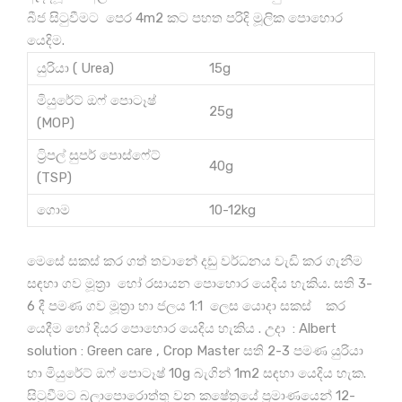
බීජ සිටුවීමට පෙර 4m2 කට පහත පරිදි මූලික පොහොර
යෙදිම.
යුරියා ( Urea)
15g
මියුරේට් ඔෆ් පොටෑෂ්
25g
(MOP)
ට්‍රිපල් සුපර් පොස්ෆේට්
40g
(TSP)
ගොම
10-12kg
මෙසේ සකස් කර ගත් තවානේ දඩු වර්ධනය වැඩි කර ගැනීම
සඳහා ගව මූත්‍රා හෝ රසායන පොහොර යෙදිය හැකිය. සති 3-
6 දී පමණ ගව මූත්‍රා හා ජලය 1:1 ලෙස යොදා සකස් කර
යෙදීම හෝ දියර පොහොර යෙදිය හැකිය . උදා : Albert
solution : Green care , Crop Master සති 2-3 පමණ යුරියා
හා මියුරේට් ඔෆ් පොටෑෂ් 10g බැගින් 1m2 සඳහා යෙදිය හැක.
සිටුවීමට බලාපොරොත්තු වන කෂේත්‍රයේ ප්‍රමාණයෙන් 12-