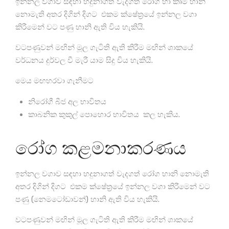
ඉන්නල වගාව සඳහා හදුනාගත් වැදගත් රෝග හා කෘමි හානි
නොමැති අතර දිගින් දිගට එකම ක්ෂේත්‍රයේ ඉන්නල වගා
කිරීමෙන් වට පණු හානි ඇති විය හැකියි.
වටපණුවන් මඟින් මූල ගැටිති ඇති කිරීම මඟින් ශාකයේ
වර්ධනය දුර්වල වී මැරී යාම සිදු විය හැකියි.
මෙය මඟහරවා ගැනීමට
නිරෝගී බීජ අල භාවිතය
කාබනික කුකුල් පොහොර භාවිතය කල හැකිය.
රෝග කළමනාකරණය
ඉන්නල වගාව සඳහා හදුනාගත් වැදගත් රෝග හානි නොමැති
අතර දිගින් දිගට එකම ක්ෂේත්‍රයේ ඉන්නල වගා කිරීමෙන් වට
පණු (නෙමටෝඩාවන්) හානි ඇති විය හැකියි.
වටපණුවන් මඟින් මූල ගැටිති ඇති කිරීම මඟින් ශාකයේ