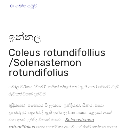
<<
බෝග පිටුව
ඉන්නල
Coleus rotundifollius
/Solenastemon
rotundifolius
බෝල වර්ගය “බිනරි” නමින් නිකුත් කර ඇති අතර මෙයට වැඩි
රුච්කත්වයක් දක්වයි.
අප්‍රිකාවේ සම්භවය වී ලංකාව, ඉන්දියාව, චීනය, ජාවා
දූපත්වලට හදුන්වාදී ඇති ඉන්නල Lamiacea කුලයට අයත්
වන අතර උද්භිද විද්‍යාත්මකව
Solenastemon
rotundifolius
ලෙස හදුන්වනු ලැබේ. දේශීයව ඉන්නල සඳහා