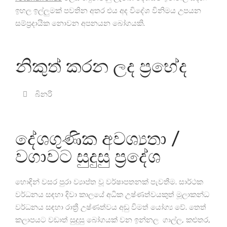
ඉහල ඉල්ලුමක් පවතින අතර එය අද විදේශ විනිමය උපයන
සම්ප්‍රදායික නොවන අපනයන බෝගයකි.
නිකුත් කරන ලද ප්‍රභේද
බිනරි
දේශගුණික අවශ්‍යතා /
වගාවට සුදුසු ප්‍රදේශ
හොඳින් වසර පුරා ව්‍යාප්ත වූ වර්ෂාපතනක් පැවතීම. සාර්ථක
වර්ධනය සඳහා දිවා කාලයේ අධික උෂ්ණත්වයකුත් මූලාකන්ධ
වර්ධනය සඳහා රාත්‍රී උෂ්ණත්වය අඩු විමත් යෝග්‍ය වේ. තෙත්
කලාපයට වඩාත් සුදුසු බෝගයක් වන ඉන්නල ගාල්ල, කළුතර,