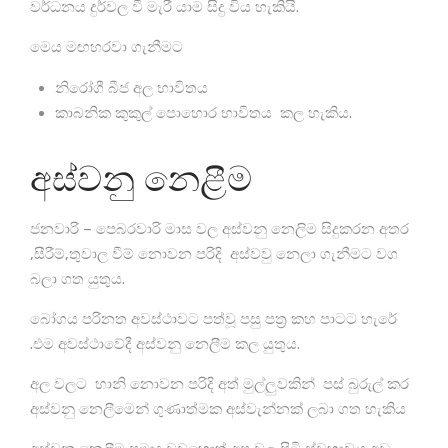
වර්ධනය දුර්වල වී මැරී යාම සිදු විය හැකියි.
මෙය මඟහරවා ගැනීමට
නිරෝගී බීජ අල භාවිතය
කාබනික කුකුල් පොහොර භාවිතය කල හැකිය.
අස්වනු නෙළීම
ජනවාරි – පෙබරවාරි මාස වල අස්වනු නෙලිම සිදුකරන අතර
,සීරීම්,තුවාල වීම් නොවන පරිදි අස්වවු නෙලා ගැනීමට වග
බලා ගත යුතුය.
බෝගය පරිනත අවස්ථාවට පත්වූ පසු පත්‍ර කහ පාටට හැරේ
.එම අවස්ථාවේදී අස්වනු නෙලීම කල යුතුය.
අල වලට හානි නොවන පරිදි අත් මුල්ලුවකින් පස් බුරුල් කර
අස්වනු නෙලීමෙන් ගුණාත්මක අස්වැන්නක් ලබා ගත හැකිය