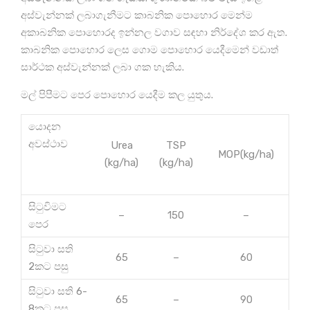
අස්වැන්නක් ලබාගැනීමට කාබනික පොහොර මෙන්ම
අකාබනික පොහොරද ඉන්නල වගාව සඳහා නිර්දේශ කර ඇත.
කාබනික පොහොර ලෙස ගොම පොහොර යෙදීමෙන් වඩාත්
සාර්ථක අස්වැන්නක් ලබා ගක හැකිය.
මල් පිපීමට පෙර පොහොර යෙදීම කල යුතුය.
යොදන
අවස්ථාව
Urea
TSP
MOP(kg/ha)
(kg/ha)
(kg/ha)
සිටුවිමට
–
150
–
පෙර
සිටුවා සති
65
–
60
2කට පසු
සිටුවා සති 6-
65
–
90
8කට පසු