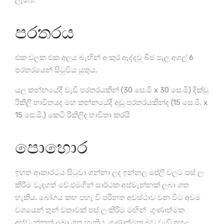
පරතරය
එක වලක එක අලය බැඟින් අංකුර ඇද්දවූ බීජ පැල අගල් 6
පරතරයෙන් සිටුවිය යුතුය.
යල කන්නයේදී වැඩි පරතරයකින් (30 සෙ.මී x 30 සෙ.මී) දික්වූ
රිකිලි භාවිතයද මහ කන්නයේදී අඩු පරතරයකින්ද (15 සෙ.මී. x
15 සෙ.මී.) කෙටි රිකිලිද භාවිතා කරයි
පොහොර
ඉහත ආකාරටය සිටුවා ගන්නා ලද ඉන්නල පේලි වලට පස් ලං
කිරීම වැදගත් වේ.එමගින් සාර්ථක අස්වැන්නක් ලබා ගත
හැකිය. බෝගය කහ පහැ වී පරිනත අවස්ථාව වන විට අවම
වශයෙන් තුන් වතාවක් පස් ලංකිරිම මඟින් ගුණාත්මක
අස්වැන්නක් ලබා ගත හැකිය. ගුණාත්මක බව වැඩි ඉහළ