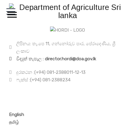
ලිපිනය: තැ.පෙ 11, ගන්නෝරුව පාර, පේරාදෙණිය, ශ්‍රී
ලංකාව
විද්‍යුත් තැපෑල : director.hordi@doa.gov.lk
දුරකථන :(+94) 081-2388011-12-13
ෆැක්ස් :(+94) 081-2388234
English
தமிழ்