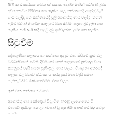
15% ක වපසරියක තවානක් සකසා ගැනීම මඟින් රෝපණ ද්‍රව්‍ය
අවශ්‍යතාවය පිරිමසා ගත හැකිය. යල කන්නයේදි අප්‍රේල් මැයි
මාස වලදිද මහ කන්නයේදී ජූලී අගෝස්තු මාස වලදීද තවන්
දැමීම මඟින් නියමිත කාලයට වගා කිරීම සඳහා දඩු ලබා ගත
හැකිය. සති 6-8 කදී පළමු දඩු අස්වැන්න ලබා ගත හැකිය.
සිටුවීම
දේශගුණික කලාපය හා කන්නය අනුව වගා කිරිමේ ක්‍රම වල
විවිධත්වයක් පවතී. දිවයිනේ තෙත් කලාපයේ ඉන්නල වගා
කරනුයේ වැසි සමඟ ජූනි-ජූලි මාස වලය . වියළි හා අතරමදි
කලාප වල වගාව ස්ථාපනය කරනුයේ මහා වැසි සමඟ
සැප්තැම්බර්- ඔක්තොම්බර් මාස වලය
තුන් වන කන්නයේ වගාව
අගෝස්තු මස ක්‍ෂේත්‍රෙය් සිටු වීම කරනු ලැබේ.මෙය වී
වගාවේ අස්වනු නෙලා අවසන් වූ පසු බිම් සකස් කර සිදු කරනු
ලැබේ.