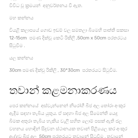
විවිධ වූ ක්‍රමයන් අනුවර්තනය වී ඇත.
මහ කන්නය
වියළි කලාපයේ ගොඩ ඉඩම් වල සමතලා බිමෙහි පාත්ති සකසා
12-15cm පමණ දික්වූ කෙටි රිකිලි ,50cm x 50cm පරතරටය
සිටුවීම .
යල කන්නය
30cm පමණ දික්වු රිකිලි , 30*30cm පරතරයට සිටුවීම.
තවාන් කළමනාකරණය
පෙර කන්නයේ අස්වැන්නෙන් නිරෝගී බීජ අල තෝරා අංකුර
ඇදීම සඳහා තැබිය යුතුය. ඒ සඳහා බීජ අල සිමෙන්ති යෙදූ
බිමක අතුරා තැබිය හැකිය වැලි සහිත ලොම් පසක් ඇති ජල
වහනය හොඳින් සිදුවන ස්ථානයක තවාන් පිළියෙල කර අංකුර
ඇද්දවූ බීජ අල 50cm පරතරයට තවානේ සිටුවිම . තවානේ