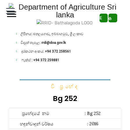
E
த
ලිපිනය: බතලගොඩ, ඉබ්බාගමුව, ශ්‍රී ලංකාව
විද්‍යුත් තැපෑල: rrdi@doa.gov.lk
දුරකථන අංකය: +94 372 258561
ෆැක්ස් : +94 372 259881
වී ප්‍රභේද
Bg 252
ප්‍රභේදයේ නම
: Bg 252
හඳුන්වාදුන් වර්ෂය
: 2016