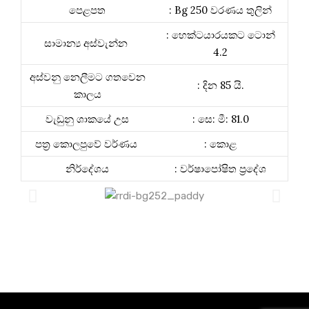
පෙළපත
: Bg 250 වරණය තුලින්
: හෙක්ටයාරයකට ටොන්
සාමාන්‍ය අස්වැන්න
4.2
අස්වනු නෙලීමට ගතවෙන
: දින 85 යි.
කාලය
වැඩුනු ශාකයේ උස
: සෙ: මී: 81.0
පත්‍ර කොලපුවේ වර්ණය
: කොළ
නිර්දේශය
: වර්ෂාපෝෂිත ප්‍රදේශ
ධාන්‍යය වල ගුණාංග
රෝග සහ පළිබෝධ වලට
ප්‍රතිරෝධීතාවය