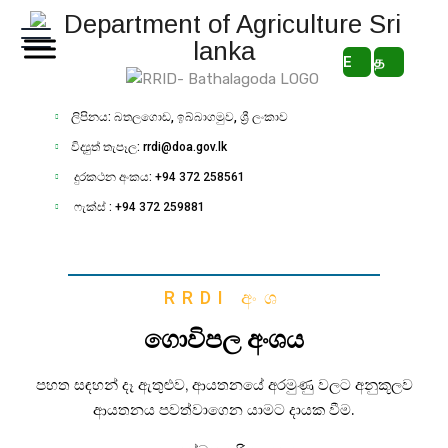
E
த
ලිපිනය: බතලගොඩ, ඉබ්බාගමුව, ශ්‍රී ලංකාව
විද්‍යුත් තැපෑල: rrdi@doa.gov.lk
දුරකථන අංකය: +94 372 258561
ෆැක්ස් : +94 372 259881
RRDI අංශ
ගොවිපල අංශය
පහත සඳහන්
දෑ
ඇතුළුව, ආයතනයේ අරමුණු
වලට අනුකූලව
ආයතනය පවත්වාගෙන යාමට දායක වීම.