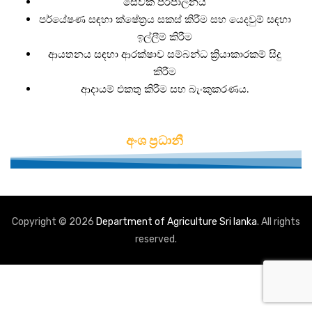
සේවක පරිපාලනය
පර්යේෂණ සඳහා ක්ෂේත්‍රය සකස් කිරීම සහ යෙදවුම් සඳහා
ඉල්ලීම් කිරීම
ආයතනය
සඳහා ආරක්ෂාව සම්බන්ධ ක්‍රියාකාරකම් සිදු
කිරීම
ආදායම් එකතු කිරීම සහ බැංකුකරණය.
සේවාවන්
අංශ ප්‍රධානී
බීජ වී නිෂ්පාදන වැඩසටහන් ක්‍රියාත්මක කිරීම
ගොවිපලවල් සහ ගොවීන්ට සහතික කළ බීජ වී නිකුත්
Copyright © 2026
කිරීම
Department of Agriculture Sri lanka
. All rights
reserved.