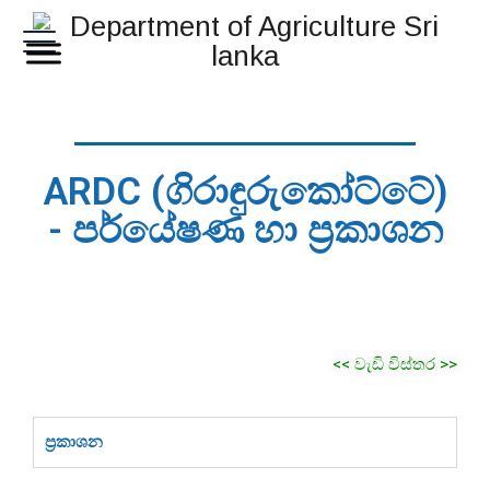
ARDC (ගිරාඳුරුකෝට්ටේ)
- පර්යේෂණ හා ප්‍රකාශන
<< වැඩි විස්තර >>
ප්‍රකාශන