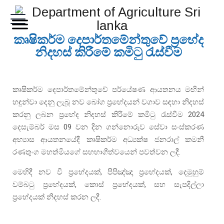
කෘෂිකර්ම දෙපාර්තමේන්තුවේ ප‍්‍රභේද
නිදහස් කිරීමේ කමිටු රැස්වීම
කෘෂිකර්ම දෙපාර්තමේන්තුවේ පර්යේෂණ ආයතනය මඟින්
හඳුන්වා දෙනු ලැබූ නව බෝග ප‍්‍රභේදයන් වගාව සඳහා නිදහස්
කරනු ලබන ප‍්‍රභේද නිදහස් කිරිමේ කමිටු රැස්වීම 2024
දෙසැම්බර් මස 09 වන දින ගන්නොරුව සේවා සංස්කරණ
අභ්‍යාස ආයතනයේදී කෘෂිකර්ම අධ්‍යක්ෂ ජනරාල් කමනී
රණතුංග මහත්මියගේ සහභාගීත්වයෙන් පවත්වන ලදී.
මෙහිදී නව වී ප‍්‍රභේදයක්, පිපිඤ්ඤා ප‍්‍රභේදයක්, දෙමුහුම්
වම්බටු ප‍්‍රභේදයක්, කොස් ප‍්‍රභේදයක්, සහ සැපදිල්ලා
ප‍්‍රභේදයක් නිදහස් කරන ලදී.