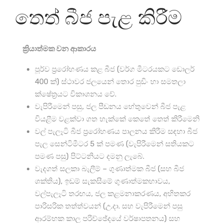
තෙත් බීජ පැළ කිරීම
ක්‍රියාත්මක වන ආකාරය
පූර්ව ප්‍රරෝහණය කළ බීජ (වර්ග මීටරයකට ඩොලර්
400 ක්) ස්ථාවර ජලයෙන් තොර පුඩිං හා සමතලා
ක්ෂේත්‍රයට විකාශනය වේ.
වැපිරීමෙන් පසු, ජල පීඩනය හේතුවෙන් බීජ පැළ
වියළීම වළක්වා ගත හැක්කේ කෙතේ තෙත් කිරීමෙනි
වල් පැලෑටි බීජ ප්‍රරෝහණය පාලනය කිරීම සඳහා බීජ
පැල සෙන්ටිමීටර 5 ක් පමණ (වැපිරීමෙන් සතියකට
පමණ පසු) පිට්ටනියට දමනු ලැබේ.
වැදගත් සලකා බැලීම් – ගුණාත්මක බීජ (සහ බීජ
ශක්තිය), ඉඩම් සැකසීමේ ගුණාත්මකභාවය,
වල්පැලෑටි තරඟය, ජල කළමනාකරණය, අහිතකර
පාරිසරික තත්ත්වයන් (උ.දා. සහ වැපිරීමෙන් පසු
ආරම්භක කාල පරිච්ඡේදයේ වර්ෂාපතනය) සහ