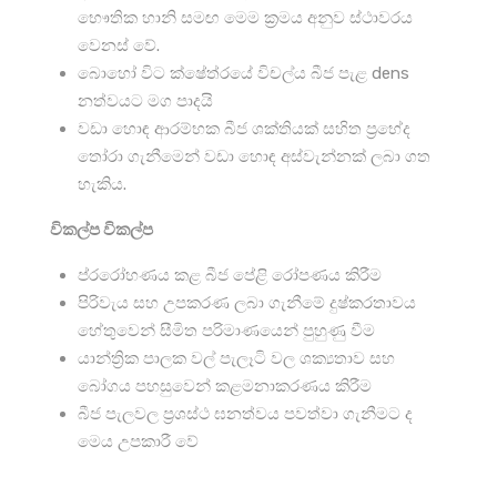
භෞතික හානි සමඟ මෙම ක්‍රමය අනුව ස්ථාවරය
වෙනස් වේ.
බොහෝ විට ක්ෂේත්රයේ විචල්ය බීජ පැළ dens
නත්වයට මග පාදයි
වඩා හොඳ ආරම්භක බීජ ශක්තියක් සහිත ප්‍රභේද
තෝරා ගැනීමෙන් වඩා හොඳ අස්වැන්නක් ලබා ගත
හැකිය.
විකල්ප විකල්ප
ප්රරෝහණය කළ බීජ පේළි රෝපණය කිරීම
පිරිවැය සහ උපකරණ ලබා ගැනීමේ දුෂ්කරතාවය
හේතුවෙන් සීමිත පරිමාණයෙන් පුහුණු වීම
යාන්ත්‍රික පාලක වල් පැලෑටි වල ශක්‍යතාව සහ
බෝගය පහසුවෙන් කළමනාකරණය කිරීම
බීජ පැලවල ප්‍රශස්ථ ඝනත්වය පවත්වා ගැනීමට ද
මෙය උපකාරී වේ