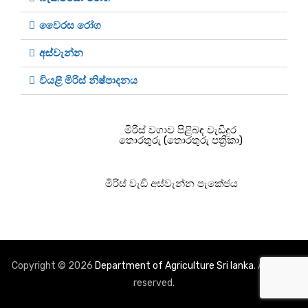
වෛරස රෝග
අස්වැන්න
වියළි මිරිස් නිෂ්පාදනය
මිරිස් වගාව පිළිබඳ වැඩිදුර
තොරතුරු (තොරතුරු පත්‍රිකා)
මිරිස් වැඩි අස්වැන්න පැකේජය
Copyright © 2026
Department of Agriculture Sri lanka
. All rights
reserved.