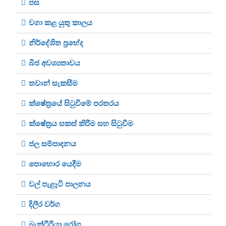
පස
වගා කළ යුතු කාලය
නිර්දේශිත ප‍්‍රභේද
බීජ අවශ්‍යතාවය
තවාන් සැකසීම
ක්ෂේත‍්‍රයේ සිටුවීමේ පරතරය
ක්ෂේත‍්‍රය සකස් කිරීම සහ සිටුවීම
ජල සම්පාදනය
පොහොර යෙදීම
වල් පැළෑටි පාලනය
දිලීර වර්ග
බැක්ටීරියා රෝග