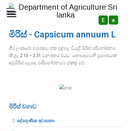
E
த
මිරිස් -
Capsicum annuum L
ශී‍්‍ර ලංකාවේ වසරකට ඒක පුද්ගල වියළි මිරිස් පරිභෝජනය
කි.ග‍්‍රෑ. 2.10 – 2.31 වන අතර එයට නොදෙවෙනි ප‍්‍රමාණයක්
අමුමිරිස් ලෙසද පාරිභෝජනයට එකතු වේ.
මිරිස් වගාව
දේශගුණික අවශ්‍යතා