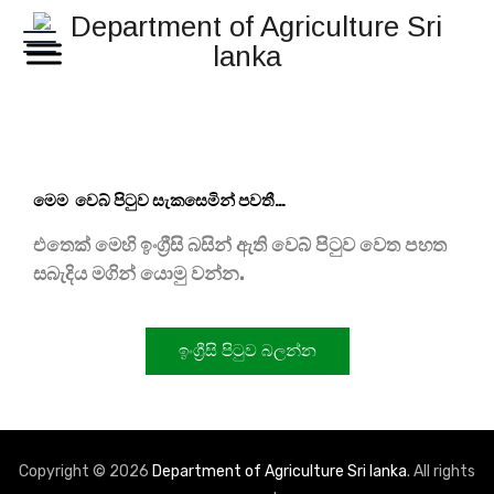
මෙම වෙබ් පිටුව සැකසෙමින් පවතී…
එතෙක් මෙහි ඉංග්‍රීසි බසින් ඇති වෙබ් පිටුව වෙත පහත
සබැදිය මගින් යොමු වන්න.
ඉංග්‍රීසි පිටුව බලන්න
Copyright © 2026
Department of Agriculture Sri lanka
. All rights