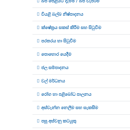
බීජ පේළියට දැමීම / බීජ වැපිරීම
වියළි බල්බ නිෂ්පාදනය
ක්ෂේත‍්‍රය සකස් කිරීම සහ සිටුවීම
පරතරය හා සිටුවීම
පොහොර යෙදීම
ජල සම්පාදනය
වල් මර්ධනය
රෝග හා පළිබෝධ පාලනය
අස්වැන්න නෙලීම සහ සැකසීම
පසු අස්වනු කටයුතු