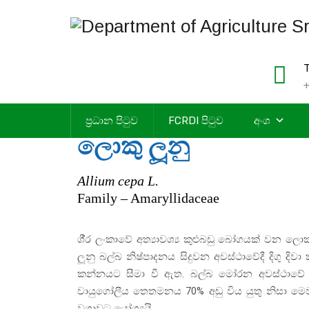
T
+
ප්‍රධාන පිටුව
FCRDI පිටුව
අංශ
ලොකු ලූනු
Allium cepa L.
Family – Amaryllidaceae
ශී‍්‍ර ලංකාවේ අත්‍යාවශ්‍ය කුළුබඩු බෝගයක් වන ලො
ලූනු බල්බ නිෂ්පාදනය සිදුවන අවස්ථාවේදී දිගු දි
කන්නයට සීමා වී ඇත. බල්බ මෝරන අවස්ථාවේ ද
වායුගෝලීය තෙතමනය 70% අඩු විය යුතු නිසා ම
වගාවට යෝග්‍යයි.