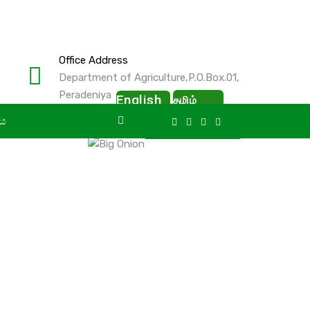
Office Address
Department of Agriculture,P.O.Box.01,
Peradeniya
English
தமிழ்
ලය