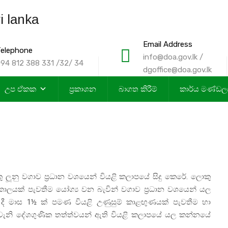
Email Address
elephone
info@doa.gov.lk /
94 812 388 331 /32/ 34
dgoffice@doa.gov.lk
උප ඒකක
ප්‍රකාශන
බාගත කිරීම්
කාර්ය මණ්ඩ
කු ලූනු වගාව ප‍්‍රධාන වශයෙන් වියළි කලාපයේ සිදු කෙරේ. ලොකු
වා කාලයක් පැවතීම යෝග්‍ය වන බැවින් වගාව ප‍්‍රධාන වශයෙන් යල
ී මාස 1½ ක් පමණ වියළි උණුසුම් කාළඟුණයක් පැවතීම හා
ෙවැනි දේශගුණික තත්ත්වයන් ඇති වියළි කලාපයේ යල කන්නයේ