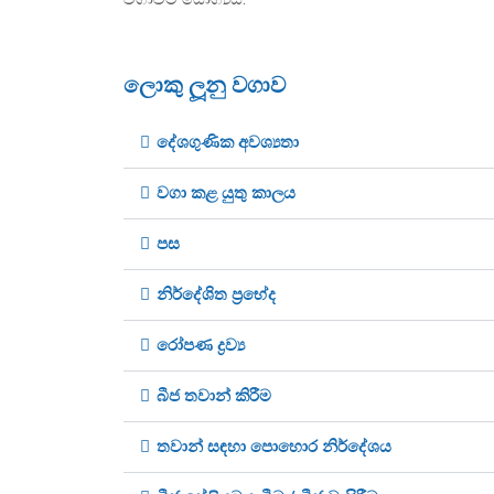
ලොකු ලූනු වගාව
දේශගුණික අවශ්‍යතා
වගා කළ යුතු කාලය
පස
නිර්දේශිත ප්‍රභේද
රෝපණ ද්‍රව්‍ය
බීජ තවාන් කිරීම
තවාන් සඳහා පොහොර නිර්දේශය