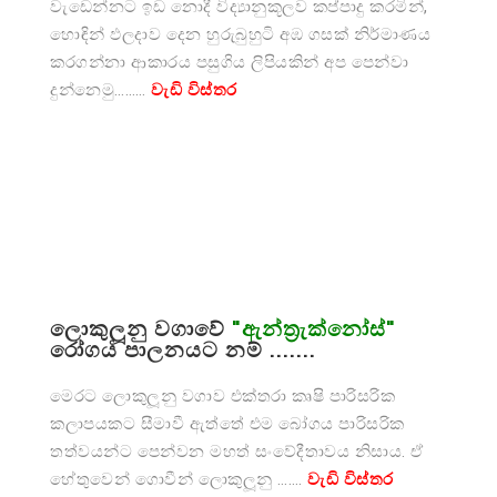
වැඩෙන්නට ඉඩ නොදී විද්‍යානුකූලව කප්පාදු කරමින්,
හොඳින් ඵලදාව දෙන හුරුබුහුටි අඹ ගසක් නිර්මාණය
කරගන්නා ආකාරය පසුගිය ලිපියකින් අප පෙන්වා
දුන්නෙමු………
වැඩි විස්තර
ලොකුලූනු වගාවේ
"ඇන්ත්‍රැක්නෝස්"
රෝගය පාලනයට නම් .......
මෙරට ලොකුලූනු වගාව එක්තරා කෘෂි පාරිසරික
කලාපයකට සීමාවී ඇත්තේ එම බෝගය පාරිසරික
තත්වයන්ට පෙන්වන මහත් සංවේදීතාවය නිසාය. ඒ
හේතුවෙන් ගොවීන් ලොකුලූනු …….
වැඩි විස්තර