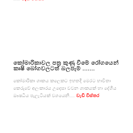
කෝමාරිකාවල පත්‍ර කුණු වීමේ රෝගයෙන්
කෘෂි බෝගවලටත් බලපෑම් .......
කෝමාරිකා ශාකය කලෙකට ඉහතදී මෙරට භාවිතා
කෙරුවේ අලංකාරය උදෙසා වවන ශාකයක් හා දේශීය
ඖෂධීය පැලෑටියක් වශයෙනි……
වැඩි විස්තර