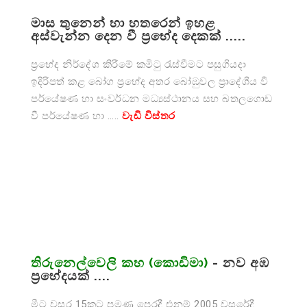
මාස තුනෙන් හා හතරෙන් ඉහළ
අස්වැන්න දෙන වී ප්‍රභේද දෙකක් .....
ප්‍රභේද නිර්දේශ කිරීමේ කමිටු රැස්වීමට පසුගියදා
ඉදිරිපත් කළ බෝග ප්‍රභේද අතර බෝඹුවල ප්‍රාදේශීය වී
පර්යේෂණ හා සංවර්ධන මධ්‍යස්ථානය සහ බතලගොඩ
වී පර්යේෂණ හා …..
වැඩි විස්තර
තිරුනෙල්වෙලි කහ (කොඩිමා)
- නව අඹ
ප්‍රභේදයක් ....
මීට වසර 15කට පමණ පෙරදී එනම් 2005 වසරේදී