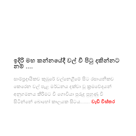
ඉදිරි මහ කන්නයේදී වල් වී පිටු දකින්නට
නම් ....
සාම්ප්‍රදායිකව කුඹුරේ වල්නෙළීමේ සිට රසායනිකව
කෙරෙන වල් පැළ මර්ධනය දක්වා වූ ක්‍රමවේදයන්
අනුගමනය කිරීමට වී ගොවියා පුරුදු පුහුණු වී
සිටින්නේ බොහෝ කාලයක සිටය……….
වැඩි විස්තර