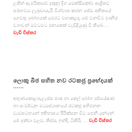
ලතින් ඇමරිකාවේ දකුනු දිග මෙක්සිකෝව ආශ්‍රිතව
සම්භවය ලැබුවායැයි විශ්වාස කරන පේර, අතීතයේ
ගෙවතු බෝගයක් මෙරට වගාකළද, මේ වනවිට වානිජ
වගාවන් මට්ටමට එනතෙක් වැඩිදියුණු වී තිබේ…….
වැඩි විස්තර
ලොකු බීජ සහිත නව රටකජු ප්‍රභේදයක්
......
අඟුණකොළපැලැස්ස මාෂ හා තෙල් බෝග පර්යේෂණ
හා සංවර්ධන මධ්‍යස්ථානයේ රටකජු අභිජනන
වැඩසටහනේ ඉතිහාසය පිරික්සන විට පෙනී යන්නේ
මේ දක්වා වලව, තිස්ස, ඉන්දි, ටිකිරි, …..
වැඩි විස්තර