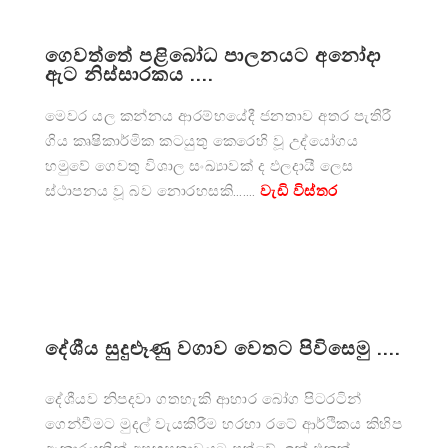
ගෙවත්තේ පළිබෝධ පාලනයට අනෝදා
ඇට නිස්සාරකය ....
මෙවර යල කන්නය ආරම්භයේදී ජනතාව අතර පැතිරී
ගිය කෘෂිකාර්මික කටයුතු කෙරෙහි වූ උද්යෝගය
හමුවේ ගෙවතු විශාල සංඛ්‍යාවක් ද ඵලදායී ලෙස
ස්ථාපනය වූ බව නොරහසකි…….
වැඩි විස්තර
දේශීය සුදුළූණු වගාව වෙතට පිවිසෙමු ....
දේශීයව නිපදවා ගතහැකි ආහාර බෝග පිටරටින්
ගෙන්වීමට මුදල් වැයකිරීම හරහා රටේ ආර්ථිකය කිහිප