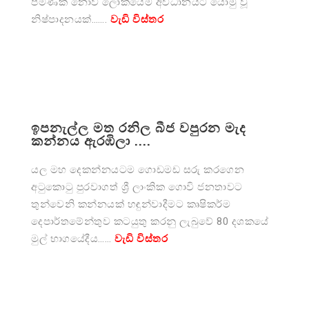
පමණක් නොව ලෝකයේම අවධානයට යොමු වූ
නිෂ්පාදනයක්…….
වැඩි විස්තර
ඉපනැල්ල මත රනිල බීජ වපුරන මැද
කන්නය ඇරඹිලා ....
යල මහ දෙකන්නයටම ගොඩමඩ සරු කරගෙන
අටුකොටු පුරවාගත් ශ්‍රී ලාංකික ගොවි ජනතාවට
තුන්වෙනි කන්නයක් හඳුන්වාදීමට කෘෂිකර්ම
දෙපාර්තමේන්තුව කටයුතු කරනු ලැබුවේ 80 දශකයේ
මුල් භාගයේදීය……
වැඩි විස්තර