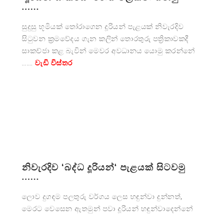
......
සුදුසු භූමියක් තෝරාගෙන දූරියන් පැළයක් නිවැරදිව
සිටුවන ක්‍රමවේදය ගැන කලින් තොරතුරු පත්‍රිකාවකදී
සාකච්ජා කළ බැවින් මෙවර අවධානය යොමු කරන්නේ
…….
වැඩි විස්තර
නිවැරදිව ‘බද්ධ දූරියන්‘ පැළයක් සිටවමු
......
ලොව දුගඳම පලතුරු වර්ගය ලෙස හඳුන්වා දුන්නත්,
මෙරට වෙසෙන ඇතමුන් පවා දූරියන් හඳුන්වාදෙන්නේ