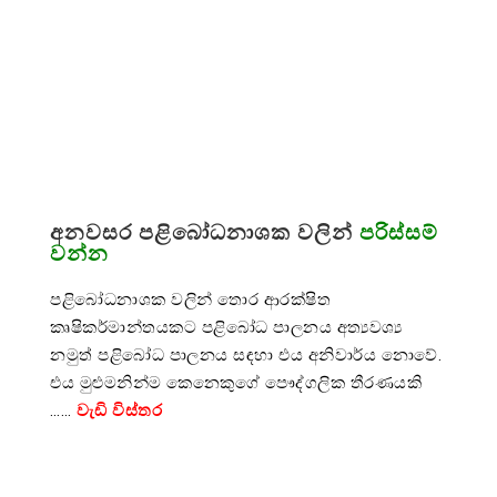
අනවසර පළිබෝධනාශක වලින්
පරිස්සම්
වන්න
පළිබෝධනාශක වලින් තොර ආරක්ෂිත
කෘෂිකර්මාන්තයකට පළිබෝධ පාලනය අත්‍යවශ්‍ය
නමුත් පළිබෝධ පාලනය සඳහා එය අනිවාර්ය නොවේ.
එය මුළුමනින්ම කෙනෙකුගේ පෞද්ගලික තීරණයකි
……
වැඩි විස්තර