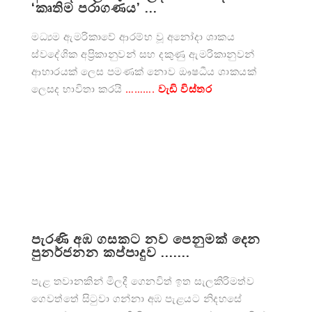
‘කෘතිම පරාගණය’ ...
මධ්‍යම ඇමරිකාවේ ආරම්භ වූ අනෝදා ශාකය
ස්වදේශික අප්‍රිකානුවන් සහ දකුණු ඇමරිකානුවන්
ආහාරයක් ලෙස පමණක් නොව ඖෂධීය ශාකයක්
ලෙසද භාවිතා කරයි
………. වැඩි විස්තර
පැරණි අඹ ගසකට නව පෙනුමක් දෙන
පුනර්ජනන කප්පාදුව .......
පැළ තවානකින් මිලදී ගෙනවිත් ඉත සැලකිරිමත්ව
ගෙවත්තේ සිටුවා ගන්නා අඹ පැළයට නිදහසේ