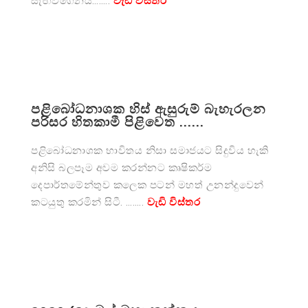
සැඟවීගෙනය……..
වැඩි විස්තර
පළිබෝධනාශක හිස් ඇසුරුම් බැහැරලන
පරිසර හිතකාමී පිළිවෙත ......
පළිබෝධනාශක භාවිතය නිසා සමාජයට සිදුවිය හැකි
අනිසි බලපෑම අවම කරන්නට කෘෂිකර්ම
දෙපාර්තමේන්තුව කලෙක පටන් මහත් උනන්දුවෙන්
කටයුතු කරමින් සිටී. ……..
වැඩි විස්තර