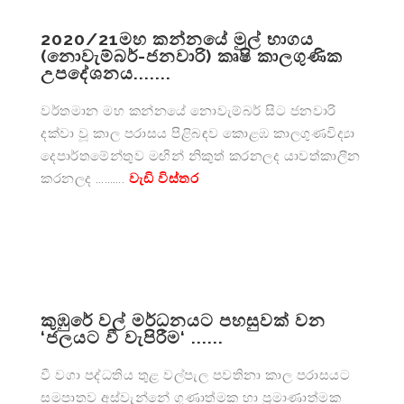
2020/21මහ කන්නයේ මුල් භාගය
(නොවැම්බර්-ජනවාරි) කෘෂි කාලගුණික
උපදේශනය.......
වර්තමාන මහ කන්නයේ නොවැම්බර් සිට ජනවාරි
දක්වා වූ කාල පරාසය පිළිබඳව කොළඹ කාලගුණවිද්‍යා
දෙපාර්තමේන්තුව මඟින් නිකුත් කරනලද යාවත්කාලීන
කරනලද ……….
වැඩි විස්තර
කුඹුරේ වල් මර්ධනයට පහසුවක් වන
‘ජලයට වී වැපිරීම‘ ......
වී වගා පද්ධතිය තුළ වල්පැල පවතිනා කාල පරාසයට
සමපාතව අස්වැන්නේ ගුණාත්මක හා ප්‍රමාණාත්මක