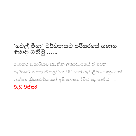
‘වෙල් මීයා‘ මර්ධනයට පරිසරයේ සහාය
යොදා ගනිමු ......
බෝගය වගාබිමේ පවතින අතරවාරයේ ඒ වෙත
පැමිණෙන සතුන් පලවාහැරීම හෝ මැඬලීම වෙනුවෙන්
ගන්නා ක්‍රියාමාර්ගයන් අපි බොහෝවිට පළිබෝධ …….
වැඩි විස්තර