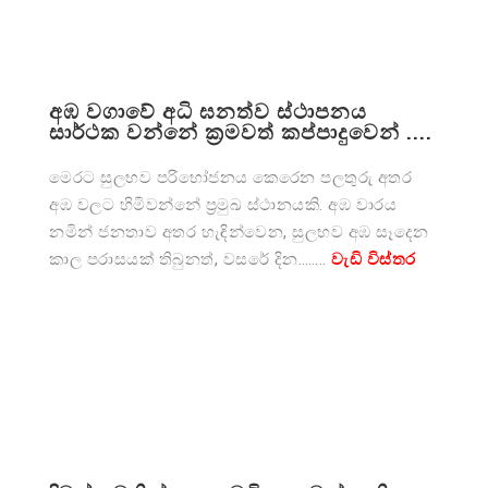
අඹ වගාවේ අධි ඝනත්ව ස්ථාපනය
සාර්ථක වන්නේ ක්‍රමවත් කප්පාදුවෙන් ....
මෙරට සුලභව පරිභෝජනය කෙරෙන පලතුරු අතර
අඹ වලට හිමිවන්නේ ප්‍රමුඛ ස්ථානයකි. අඹ වාරය
නමින් ජනතාව අතර හැඳින්වෙන, සුලභව අඹ සෑදෙන
කාල පරාසයක් තිබුනත්, වසරේ දින……..
වැඩි විස්තර