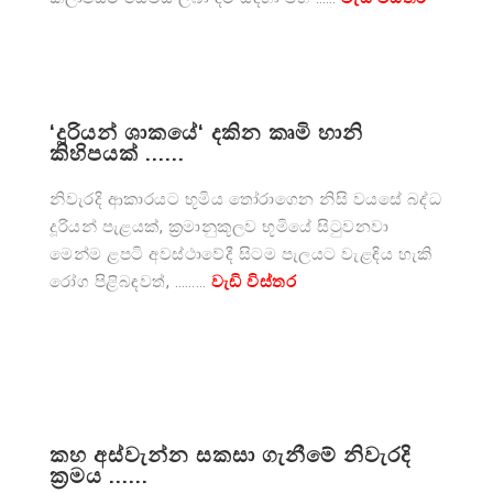
‘දූරියන් ශාකයේ‘ දකින කෘමි හානි
කිහිපයක් ......
නිවැරදි ආකාරයට භූමිය තෝරාගෙන නිසි වයසේ බද්ධ
දූරියන් පැළයක්, ක්‍රමානුකූලව භූමියේ සිටුවනවා
මෙන්ම ළපටි අවස්ථාවේදී සිටම පැලයට වැළඳිය හැකි
රෝග පිළිබඳවත්, ………
වැඩි විස්තර
කහ අස්වැන්න සකසා ගැනීමේ නිවැරදි
ක්‍රමය ......