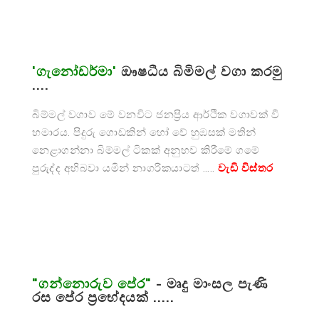
'ගැනෝඩර්මා'
ඖෂධීය බිමිමල් වගා කරමු
....
බිම්මල් වගාව මේ වනවිට ජනප්‍රිය ආර්ථික වගාවක් වී
හමාරය. පිදුරු ගොඩකින් හෝ වේ හුඹසක් මතින්
නෙළාගන්නා බිම්මල් ටිකක් අනුභව කිරීමේ ගමේ
පුරුද්ද අභිබවා යමින් නාගරිකයාටත් …..
වැඩි විස්තර
"ගන්නොරුව පේර"
- මෘදු මාංසල පැණි
රස පේර ප්‍රභේදයක් .....