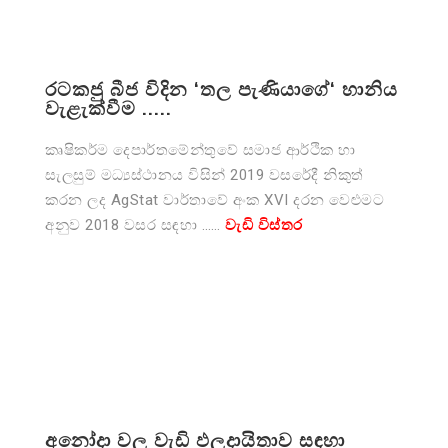
රටකජු බීජ විදින ‘තල පැණියාගේ‘ හානිය
වැළැක්වීම .....
කෘෂිකර්ම දෙපාර්තමේන්තුවේ සමාජ ආර්ථික හා
සැලසුම් මධ්‍යස්ථානය විසින් 2019 වසරේදී නිකුත්
කරන ලද AgStat වාර්තාවේ අංක XVI දරන වෙළුමට
අනුව 2018 වසර සඳහා ……
වැඩි විස්තර
අනෝදා වල වැඩි ඵලදායිතාව සඳහා