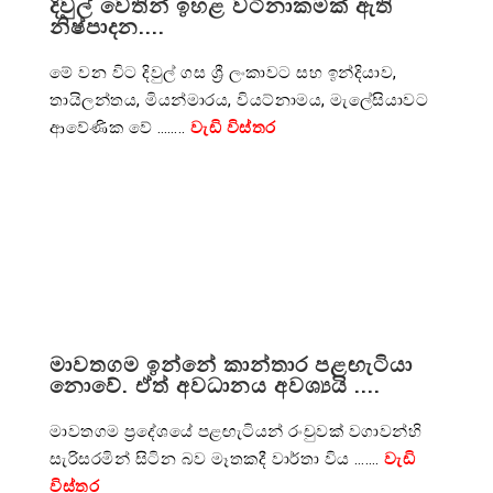
දිවුල් වෙතින් ඉහළ වටිනාකමක් ඇති
නිෂ්පාදන....
මේ වන විට දිවුල් ගස ශ්‍රී ලංකාවට සහ ඉන්දියාව,
තායිලන්තය, මියන්මාරය, වියට්නාමය, මැලේසියාවට
ආවේණික වේ ……..
වැඩි විස්තර
මාවතගම ඉන්නේ කාන්තාර පළඟැටියා
නොවේ. ඒත් අවධානය අවශ්‍යයි ....
මාවතගම ප්‍රදේශයේ පළඟැටියන් රංචුවක් වගාවන්හි
සැරිසරමින් සිටින බව මෑතකදී වාර්තා විය …….
වැඩි
විස්තර