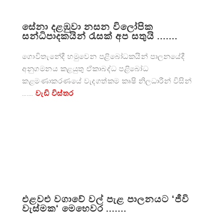
සේනා දළඹුවා නසන විලෝපික
සන්ධිපාදකයින් රැසක් අප සතුයි .......
ගොවිතැනේදී හමුවෙන පළිබෝධකයින් පාලනයේදී
අනුගමනය කළයුතු ඒකාබද්ධ පළිබෝධ
කළමණාකරණයේ වැදගත්කම කෘෂි නිලධාරීන් විසින්
…….
වැඩි විස්තර
එළවළු වගාවේ වල් පැළ පාලනයට ‘ජීවි
වැස්මක‘ මෙහෙවර .......