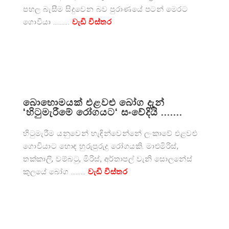
පහල බැසීම සිදුවෙන බව පුරාණයේ පටන් මෙරට
ගොවියා ……….
වැඩි විස්තර
බොහොමයක් එළවළු බෝග දැන්
‘හිටුමැරීමේ රෝගයට‘ සංවේදියි .......
හිටුමැරීම යනුවෙන් හැඳින්වෙන්නේ ලංකාවේ එළවළු
ගොවියාට හොඳ හුරුපුරුදු රෝගයකි. මාළුමිරිස්,
තක්කාලි, වම්බටු, මිරිස්, අර්තාපල් වැනි සොලනේස්
කුලයේ බෝග ………
වැඩි විස්තර