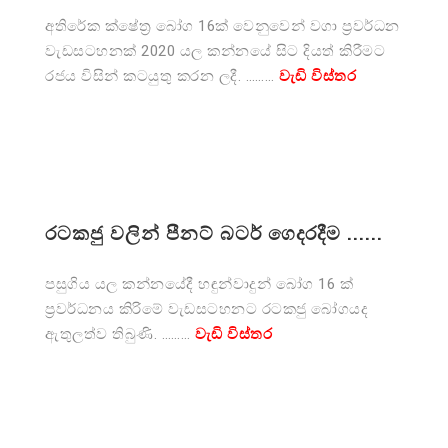
අතිරේක ක්ෂේත්‍ර බෝග 16ක් වෙනුවෙන් වගා ප්‍රවර්ධන
වැඩසටහනක් 2020 යල කන්නයේ සිට දියත් කිරීමට
රජය විසින් කටයුතු කරන ලදී. ………
වැඩි විස්තර
රටකජු වලින් පීනට් බටර් ගෙදරදීම ......
පසුගිය යල කන්නයේදී හඳුන්වාදුන් බෝග 16 ක්
ප්‍රවර්ධනය කිරිමේ වැඩසටහනට රටකජු බෝගයද
ඇතුලත්ව තිබුණි. ………
වැඩි විස්තර