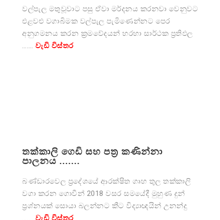
වල්පැල මතුවූවාට පසු ඒවා මර්දනය කරනවා වෙනුවට
එළවළු වගාබිමක වල්පැල පැමිණෙන්නට පෙර
අනුගමනය කරන ක්‍රමවේදයන් හරහා සාර්ථක ප්‍රතිඵල
…….
වැඩි විස්තර
තක්කාලි ගෙඩි සහ පත්‍ර කණින්නා
පාලනය .......
බණ්ඩාරවෙල ප්‍රදේශයේ ආරක්ෂිත ගෘහ තුල තක්කාලි
වගා කරන ගොවීන් 2018 වසර සමයේදී මුහුණ දුන්
ප්‍රශ්නයක් සොයා බලන්නට කීට විද්‍යාඥයින් උනන්දු
…….
වැඩි විස්තර