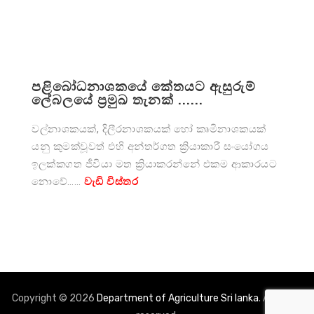
පළිබෝධනාශකයේ කේතයට ඇසුරුම්
ලේබලයේ ප්‍රමුඛ තැනක් ......
වල්නාශකයක්, දිලීරනාශකයක් හෝ කෘමිනාශකයක්
යනු කුමක්වූවත් එහි අන්තර්ගත ක්‍රියාකාරී සංයෝගය
ඉලක්කගත ජීවියා මත ක්‍රියාකරන්නේ එකම ආකාරයට
නොවේ……
වැඩි විස්තර
Copyright © 2026
Department of Agriculture Sri lanka
. All rights