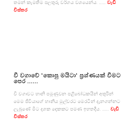
තමන් කැමතිම පලතුරු වර්ගය වශයෙන්ය. …….
වැඩි
විස්තර
වී වගාවේ ‘කොපු මයිටා‘ ප්‍රශ්ණයක් වීමට
පෙර ......
වී වගාවට හානි පමුණුවන පළිබෝධකයින් අතුරින්
මෙම ජීවියාගේ හානිය මුල්වරට මෙරටින් දැනගන්නට
ලැබුණේ මීට දශක දෙකකට පමණ ඉහතදීය. …….
වැඩි
විස්තර