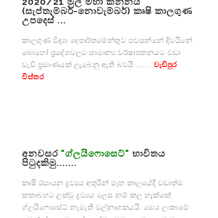
2020/21 මුල් මහා කන්නය
(සැප්තැම්බර්-නොවැම්බර්) කෘෂි කාලගුණ
උපදෙස් ...
කාලගුණ විද්‍යා දෙපාර්තමේන්තුව පවසන්නේ දිවයිනේ
බොහෝ ප්‍රදේශවලට සාමාන්‍ය වර්ෂාපතනයට වඩා
වැඩි ප්‍රමාණයක් ලැබෙනු ඇති බවයි ……….
වැඩිපුර
විස්තර
අනවසර
"ග්ලයිෆොසෙට්"
භාවිතය
පිටුදකිමු.......
කෘෂි රසායන ද්‍රව්‍යය අතුරින් මෑත කාලයේදී වඩාත්ම
කතාබහට ලක්වූ ද්‍රව්‍යය ලෙස නම් කල හැක්කේ
ග්ලයිෆොසේට් නැමැති වල්නාශකයයි. මෙය ලංකාවේ