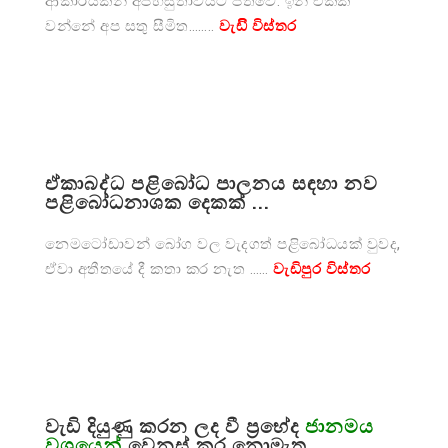
ආකාරයකින් අපහසුතාවයට පත්වේ. ඉන් එකක්
වන්නේ අප සතු සීමිත……..
වැඩිි විස්තර
ඒකාබද්ධ පළිබෝධ පාලනය සඳහා නව
පළිබෝධනාශක දෙකක් ...
නෙමටෝඩාවන් බෝග වල වැදගත් පළිබෝධයක් වුවද,
ඒවා අතීතයේ දී කතා කර නැත ……
වැඩිපුර විස්තර
වැඩි දියුණු කරන ලද වී ප්‍රභේද
ජානමය
වශයෙන්
වෙනස් කර නොමැත