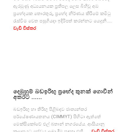
ඇරඹුණු අධ්‍යයනයක ප්‍රතිපල ලෙස බිහිවූ අඹ
ප්‍රභේදයක තොරතුරු, ප්‍රභේද නිර්ණය කිරීමේ කමිටු
රැස්වීම වෙත පසුගියදා ඉදිරිපත් කරන්නට යෙදුනි……
වැඩි විස්තර
දෙමුහුම් බඩඉරිඟු ප්‍රභේද තුනක් ගොවීන්
අතරට ......
බඩඉරිඟු හා තිරිඟු පිළිබඳව ජාත්‍යන්තර
පර්යේෂණායතනය (CIMM‍YT) පිහිටා ඇත්තේ
මෙක්සිකෝවේ එල් බතාන් නගරයේය. ආසියානු
කලාපයට සේවය ලබා දීම සඳහා එහි ……
වැඩි විස්තර