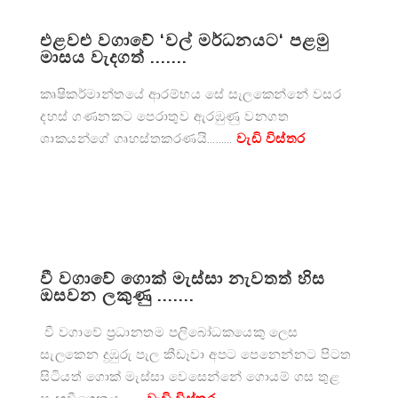
එළවළු වගාවේ ‘වල් මර්ධනයට‘ පළමු
මාසය වැදගත් .......
කෘෂිකර්මාන්තයේ ආරම්භය සේ සැලකෙන්නේ වසර
දහස් ගණනකට පෙරාතුව ඇරඹුණු වනගත
ශාකයන්ගේ ගෘහස්තකරණයි………
වැඩි විස්තර
වී වගාවේ ගොක් මැස්සා නැවතත් හිස
ඔසවන ලකුණු .......
වී වගාවේ ප්‍රධානතම පලිබෝධකයෙකු ලෙස
සැලකෙන දුඹුරු පැල කීඩෑවා අපට පෙනෙන්නට පිටත
සිටියත් ගොක් මැස්සා වෙසෙන්නේ ගොයම් ගස තුළ