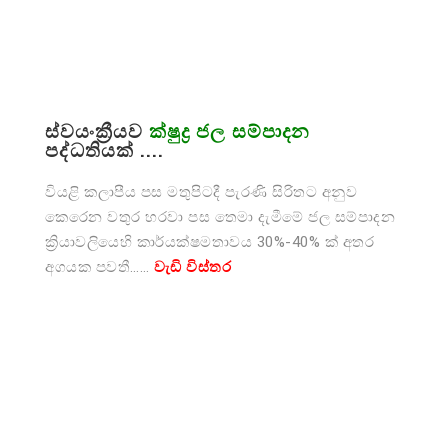
ස්වයංක්‍රීයව
ක්ෂුද්‍ර ජල සම්පාදන
පද්ධතියක් ....
වියළි කලාපීය පස මතුපිටදී පැරණි සිරිතට අනුව
කෙරෙන වතුර හරවා පස තෙමා දැමීමේ ජල සම්පාදන
ක්‍රියාවලියෙහි කාර්යක්ෂමතාවය 30%-40% ක් අතර
අගයක පවතී……
වැඩි විස්තර