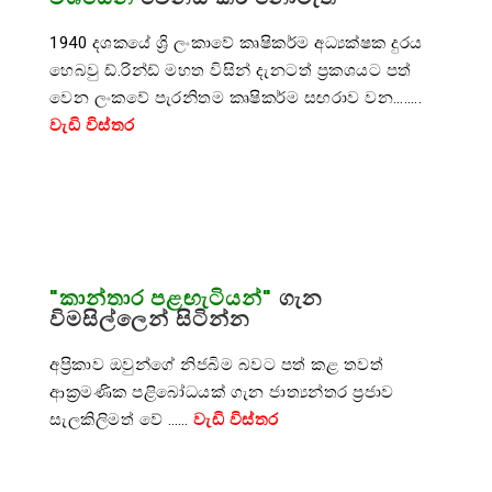
1940 දශකයේ ශ්‍රි ලංකාවේ කෘෂිකර්ම අධ්‍යක්ෂක දුරය
හෙබවු ඩ්.රින්ඩ් මහත විසින් දැනටත් ප්‍රකශයට පත්
වෙන ලංකවේ පැරනිතම කෘෂිකර්ම සඟරාව වන……..
වැඩි විස්තර
"කාන්තාර පළඟැටියන්"
ගැන
විමසිල්ලෙන් සිටින්න
අප්‍රිකාව ඔවුන්ගේ නිජබිම බවට පත් කළ තවත්
ආක්‍රමණික පළිබෝධයක් ගැන ජාත්‍යන්තර ප්‍රජාව
සැලකිලිමත් වේ ……
වැඩි විස්තර