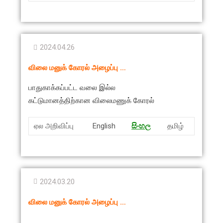
2024.04.26
விலை மனுக் கோரல் அழைப்பு …
பாதுகாக்கப்பட்ட வலை இல்ல
கட்டுமானத்திற்கான
விலைமணுக் கோரல்
ஏல அறிவிப்பு
English
සිංහ
ල
தமிழ்
2024.03.20
விலை மனுக் கோரல் அழைப்பு …