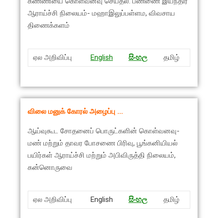
கணணியை கொள்வனவு செய்தல்: பண்ணை இயந்திர
ஆராய்ச்சி நிலையம்- மஹாஇலுப்பள்ளம, விவசாய
திணைக்களம்
ஏல அறிவிப்பு
English
සිංහ
ල
தமிழ்
விலை மனுக் கோரல் அழைப்பு …
ஆய்வுகூட சோதனைப் பொருட்களின் கொள்வனவு-
மண் மற்றும் தாவர போசணை பிரிவு, பூங்கனியியல்
பயிர்கள் ஆராய்ச்சி மற்றும் அபிவிருத்தி நிலையம்,
கன்னொருவை
ஏல அறிவிப்பு
English
සිංහ
ල
தமிழ்