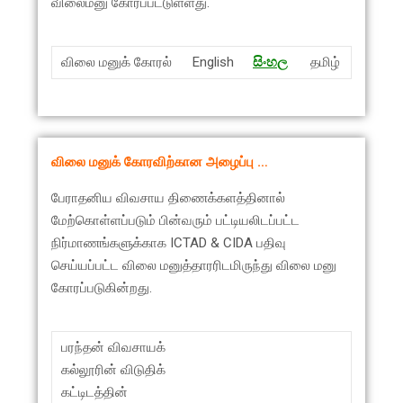
விலைமனு கோரப்பட்டுள்ளது.
விலை மனுக் கோரல்
English
සිංහ
ල
தமிழ்
விலை மனுக் கோரவிற்கான அழைப்பு …
பேராதனிய விவசாய திணைக்களத்தினால்
மேற்கொள்ளப்படும் பின்வரும் பட்டியலிடப்பட்ட
நிர்மாணங்களுக்காக ICTAD & CIDA பதிவு
செய்யப்பட்ட விலை மனுத்தாரரிடமிருந்து விலை மனு
கோரப்படுகின்றது.
பரந்தன் விவசாயக்
கல்லூரின் விடுதிக்
கட்டிடத்தின்