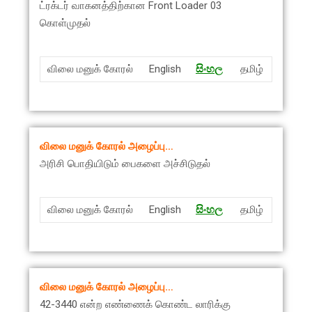
ட்ரக்டர் வாகனத்திற்கான Front Loader 03
கொள்முதல்
விலை மனுக் கோரல்
English
සිංහ
ල
தமிழ்
விலை மனுக் கோரல் அழைப்பு…
அரிசி பொதியிடும் பைகளை அச்சிடுதல்
விலை மனுக் கோரல்
English
සිංහ
ල
தமிழ்
விலை மனுக் கோரல் அழைப்பு…
42-3440 என்ற எண்ணைக் கொண்ட லாரிக்கு