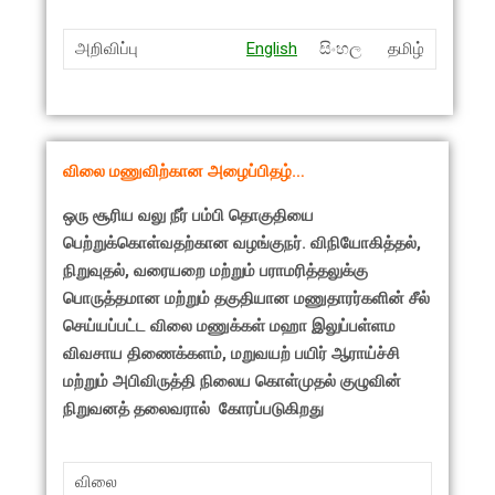
அறிவிப்பு
English
සිංහල
தமிழ்
விலை மணுவிற்கான அழைப்பிதழ்
…
ஒரு சூரிய வலு நீர் பம்பி தொகுதி​யை
பெற்றுக்கொள்வதற்கான வழங்குநர். விநியோகித்தல்,
நிறுவுதல், வரையறை மற்றும் பராமரித்தலுக்கு
பொருத்தமான மற்றும் தகுதியான மணுதாரர்களின் சீல்
செய்யப்பட்ட விலை மணுக்கள் மஹா இலுப்பள்ளம
விவசாய திணைக்களம், மறுவயற் பயிர் ஆராய்ச்சி
மற்றும் அபிவிருத்தி நிலைய கொள்முதல் குழுவின்
நிறுவனத் தலைவரால் கோரப்படுகிறது
விலை