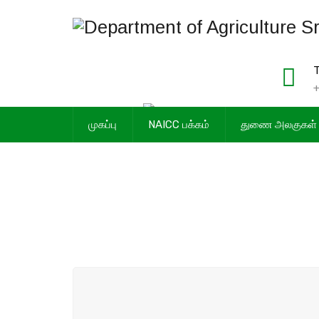
T
+
முகப்பு
NAICC பக்கம்
துணை அலகுகள்