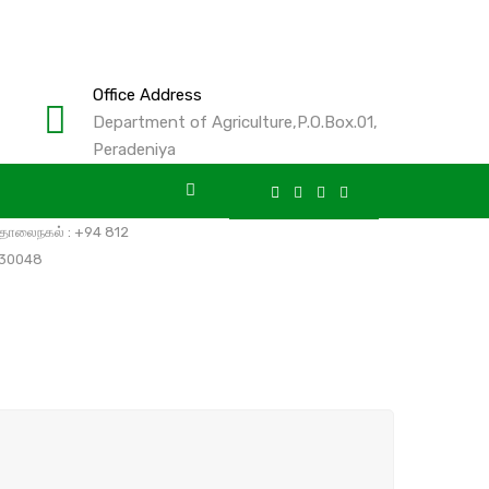
Office Address
Department of Agriculture,P.O.Box.01,
Peradeniya
ொலைபேசி
: +94 812
සිංහල
English
30040
ொலைநகல்
: +94 812
30048