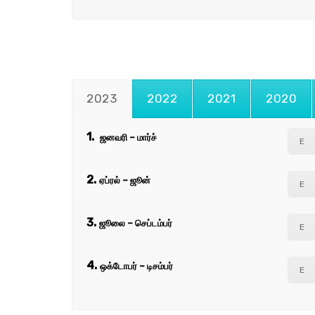
2023
2022
2021
2020
1.
ஜனவரி – மார்ச்
E
2.
ஏப்ரல் – ஜூன்
E
3.
ஜூலை – செப்டம்பர்
E
4.
ஒக்டோபர் – டிசம்பர்
E