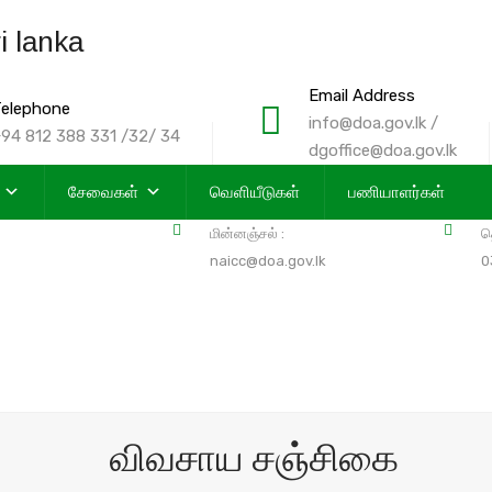
Email Address
elephone
info@doa.gov.lk /
94 812 388 331 /32/ 34
dgoffice@doa.gov.lk
முகவரி : கண்ணோருவ,
த
சேவைகள்
வெளியீடுகள்
பணியாளர்கள்
பெரடேனிய, இலங்கை
0
மின்னஞ்சல் :
த
naicc@doa.gov.lk
0
விவசாய சஞ்சிகை