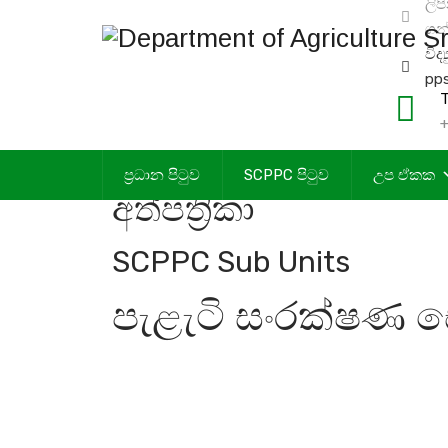
ලිප
ගන්
විද්
pp
T
+
ප්‍රධාන පිටුව
SCPPC පිටුව
උප ඒකක
අත්පත්‍රිකා
SCPPC Sub Units
පැළැටි සංරක්ෂණ 