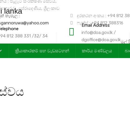
ිනය : පැළැටි සංරක්ෂණ සේවය,
නොරුව, පේරාදෙණිය, ශ්‍රීලංකාව
‍යුත් තැපැල :
දුරකථන අංකය : +94 812 3
sgannoruwa@yahoo.com
ෆැක්ස් : +94 812 388316
Email Address
elephone
info@doa.gov.lk /
94 812 388 331 /32/ 34
dgoffice@doa.gov.lk
මුල් 
ක්‍රියාකාරකම් සහ වැඩසටහන්
කාර්ය මණ්ඩලය
බා
සේවය