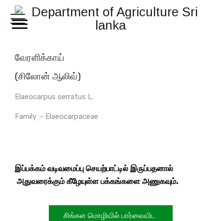
வேரளிக்காய்
(சிலோன் ஆலிவ்)
Elaeocarpus serratus L.
Family :- Elaeocarpaceae
இப்பக்கம் வடிவமைப்பு செயற்பாட்டில் இருப்பதனால்
அதுவரைக்கும் கீழேயுள்ள பக்கங்களை அணுகவும்.
சிங்கள மொழியில் பார்வையிட