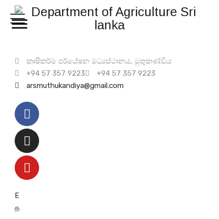
කෘෂිකර්ම පර්යේෂන මධ්‍යස්ථානය, මුතුකණ්ඩිය
+94 57 357 9223
+94 57 357 9223
arsmuthukandiya@gmail.com
E
த