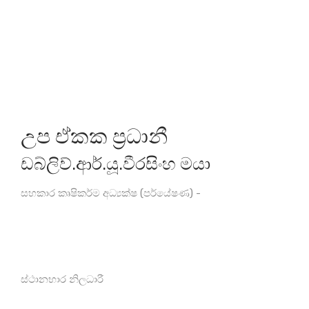
උප ඒකක ප්‍රධානී
ඩබ්ලිව්.ආර්.යූ.වීරසිංහ මයා
සහකාර කෘෂිකර්ම අධ්‍යක්ෂ (පර්යේෂණ) -
ස්ථානභාර නිලධාරී