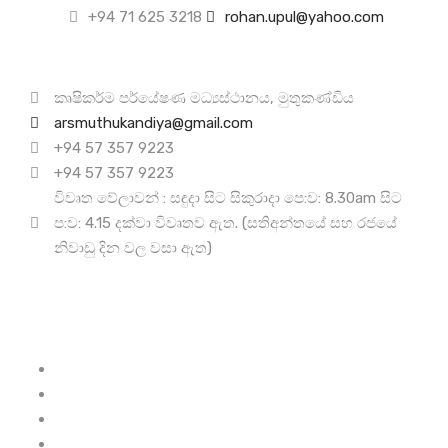
+94 71 625 3218
rohan.upul@yahoo.com
අප අමතන්න
කෘෂිකර්ම පර්යේෂණ මධ්‍යස්ථානය, මුතුකණ්ඩිය
arsmuthukandiya@gmail.com
+94 57 357 9223
+94 57 357 9223
විවෘත වේලාවන් : සඳුදා සිට සිකුරාදා පෙ:ව: 8.30am සිට
ප:ව: 4.15 දක්වා විවෘතව ඇත. (සතිඅන්තයේ සහ රජයේ
නිවාඩු දින වල වසා ඇත)
ප්‍රයෝජනවත් සබැඳි
කෘෂිකර්ම අමාත්‍යාංශය
කාලගුණ විද්‍යා දෙපාර්තමේන්තුව
රජයේ තොරතුරු මධ්‍යස්ථානය
ශ්‍රී ලංකා හදබිම අධිකාරිය